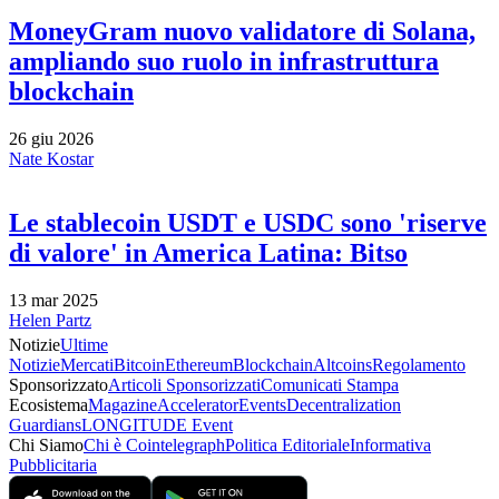
MoneyGram nuovo validatore di Solana,
ampliando suo ruolo in infrastruttura
blockchain
26 giu 2026
Nate Kostar
Le stablecoin USDT e USDC sono 'riserve
di valore' in America Latina: Bitso
13 mar 2025
Helen Partz
Notizie
Ultime
Notizie
Mercati
Bitcoin
Ethereum
Blockchain
Altcoins
Regolamento
Sponsorizzato
Articoli Sponsorizzati
Comunicati Stampa
Ecosistema
Magazine
Accelerator
Events
Decentralization
Guardians
LONGITUDE Event
Chi Siamo
Chi è Cointelegraph
Politica Editoriale
Informativa
Pubblicitaria