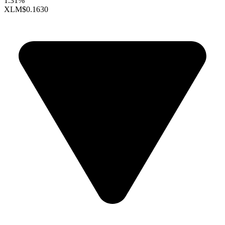
1.31%
XLM
$0.1630