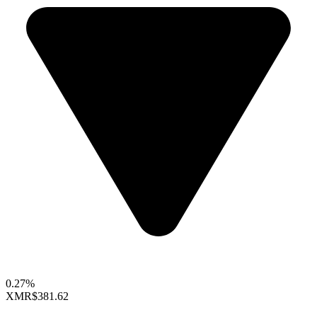
0.27%
XMR
$381.62