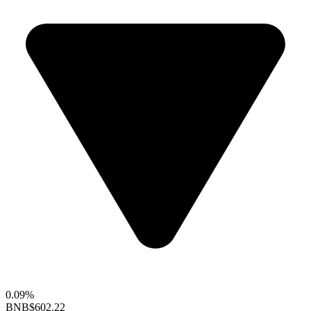
0.09%
BNB
$602.22