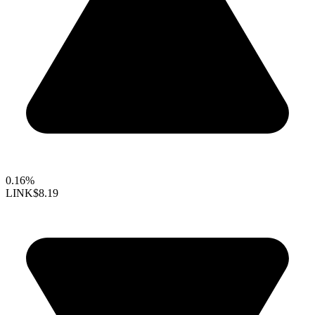
0.16%
LINK
$8.19