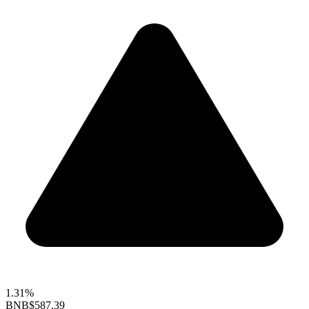
1.31%
BNB
$587.39