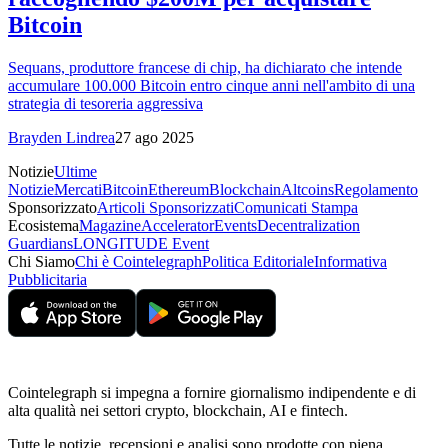
Bitcoin
Sequans, produttore francese di chip, ha dichiarato che intende
accumulare 100.000 Bitcoin entro cinque anni nell'ambito di una
strategia di tesoreria aggressiva
Brayden Lindrea
27 ago 2025
Notizie
Ultime
Notizie
Mercati
Bitcoin
Ethereum
Blockchain
Altcoins
Regolamento
Sponsorizzato
Articoli Sponsorizzati
Comunicati Stampa
Ecosistema
Magazine
Accelerator
Events
Decentralization
Guardians
LONGITUDE Event
Chi Siamo
Chi è Cointelegraph
Politica Editoriale
Informativa
Pubblicitaria
Cointelegraph si impegna a fornire giornalismo indipendente e di
alta qualità nei settori crypto, blockchain, AI e fintech.
Tutte le notizie, recensioni e analisi sono prodotte con piena