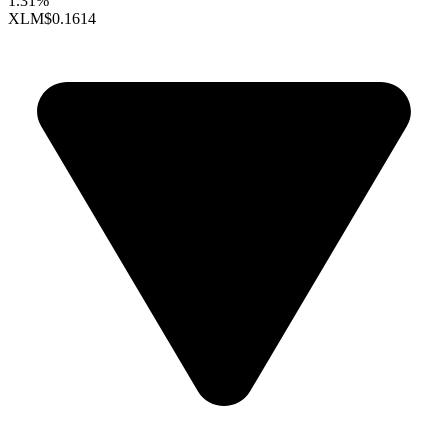
1.31%
XLM
$0.1614