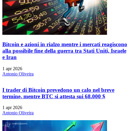
Bitcoin e azioni in rialzo mentre i mercati reagiscono
alla possibile fine della guerra tra Stati Uniti, Israele
e Iran
1 apr 2026
Antonio Oliveira
I trader di Bitcoin prevedono un calo nel breve
termine, mentre BTC si attesta sui 68.000 $
1 apr 2026
Antonio Oliveira