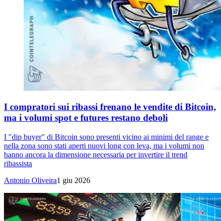
I compratori sui ribassi frenano le vendite di Bitcoin,
ma i volumi spot e futures restano deboli
I "dip buyer" di Bitcoin sono presenti vicino ai minimi del range e
nella zona sono stati aperti nuovi long con leva, ma i volumi non
hanno ancora la dimensione necessaria per invertire il trend
ribassista
Antonio Oliveira
1 giu 2026