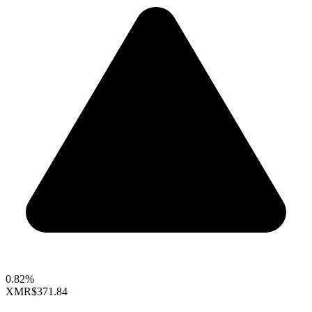
0.82%
XMR
$371.84