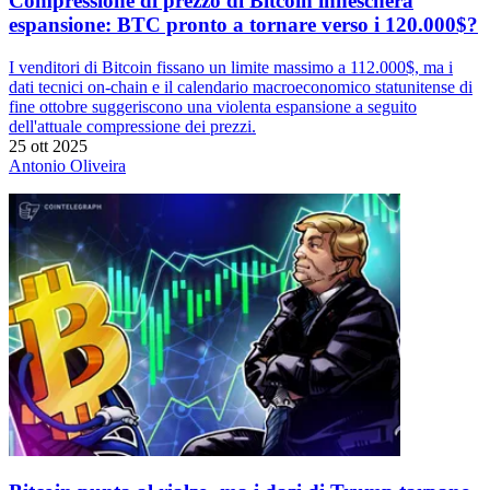
Compressione di prezzo di Bitcoin innescherà
espansione: BTC pronto a tornare verso i 120.000$?
I venditori di Bitcoin fissano un limite massimo a 112.000$, ma i
dati tecnici on-chain e il calendario macroeconomico statunitense di
fine ottobre suggeriscono una violenta espansione a seguito
dell'attuale compressione dei prezzi.
25 ott 2025
Antonio Oliveira