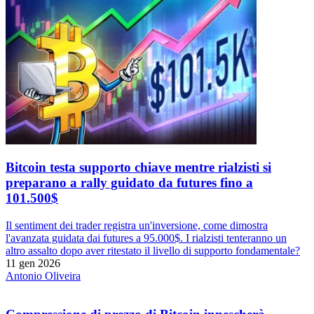
Bitcoin testa supporto chiave mentre rialzisti si
preparano a rally guidato da futures fino a
101.500$
Il sentiment dei trader registra un'inversione, come dimostra
l'avanzata guidata dai futures a 95.000$. I rialzisti tenteranno un
altro assalto dopo aver ritestato il livello di supporto fondamentale?
11 gen 2026
Antonio Oliveira