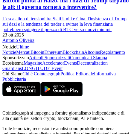
Bitcoin punta al rialzo, ma i dazi di Trump tarpano
le ali: il governo tornerà a intervenire?
L'escalation di tensioni tra Stati Uniti e Cina, l'insistenza di Trump
sui dazi e la tendenza dei trader a evitare la leva finanziaria
potrebbero spingere il prezzo di BTC verso nuovi minimi.
23 ott 2025
Antonio Oliveira
Notizie
Ultime
Notizie
Mercati
Bitcoin
Ethereum
Blockchain
Altcoins
Regolamento
Sponsorizzato
Articoli Sponsorizzati
Comunicati Stampa
Ecosistema
Magazine
Accelerator
Events
Decentralization
Guardians
LONGITUDE Event
Chi Siamo
Chi è Cointelegraph
Politica Editoriale
Informativa
Pubblicitaria
Cointelegraph si impegna a fornire giornalismo indipendente e di
alta qualità nei settori crypto, blockchain, AI e fintech.
Tutte le notizie, recensioni e analisi sono prodotte con piena
indipendenza giornalistica e integrità. Per ulteriori dettagli sui nostri