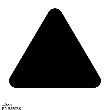
1.65%
BNB
$592.91