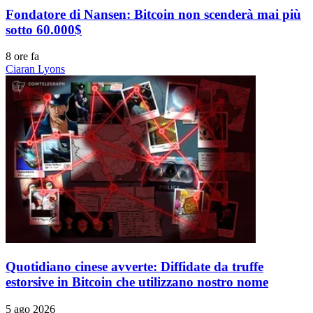
Fondatore di Nansen: Bitcoin non scenderà mai più
sotto 60.000$
8 ore fa
Ciaran Lyons
Quotidiano cinese avverte: Diffidate da truffe
estorsive in Bitcoin che utilizzano nostro nome
5 ago 2026