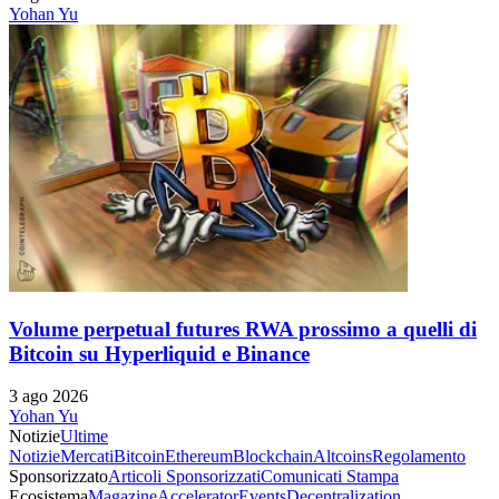
Yohan Yu
Volume perpetual futures RWA prossimo a quelli di
Bitcoin su Hyperliquid e Binance
3 ago 2026
Yohan Yu
Notizie
Ultime
Notizie
Mercati
Bitcoin
Ethereum
Blockchain
Altcoins
Regolamento
Sponsorizzato
Articoli Sponsorizzati
Comunicati Stampa
Ecosistema
Magazine
Accelerator
Events
Decentralization