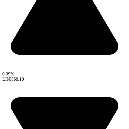
0.09%
LINK
$8.18