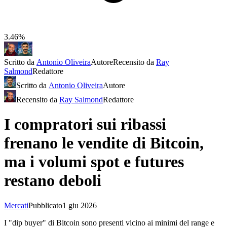
3.46%
Scritto da
Antonio Oliveira
Autore
Recensito da
Ray
Salmond
Redattore
Scritto da
Antonio Oliveira
Autore
Recensito da
Ray Salmond
Redattore
I compratori sui ribassi
frenano le vendite di Bitcoin,
ma i volumi spot e futures
restano deboli
Mercati
Pubblicato
1 giu 2026
I "dip buyer" di Bitcoin sono presenti vicino ai minimi del range e