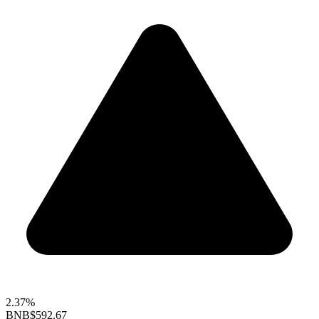
2.37%
BNB
$592.67