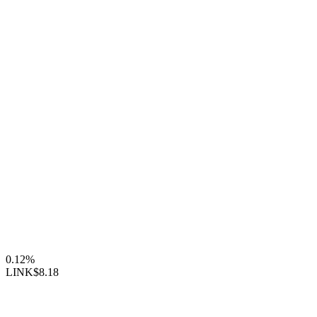
0.12%
LINK
$8.18