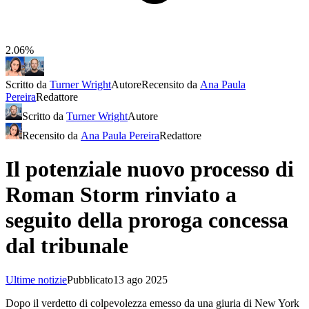
2.06%
Scritto da
Turner Wright
Autore
Recensito da
Ana Paula
Pereira
Redattore
Scritto da
Turner Wright
Autore
Recensito da
Ana Paula Pereira
Redattore
Il potenziale nuovo processo di
Roman Storm rinviato a
seguito della proroga concessa
dal tribunale
Ultime notizie
Pubblicato
13 ago 2025
Dopo il verdetto di colpevolezza emesso da una giuria di New York