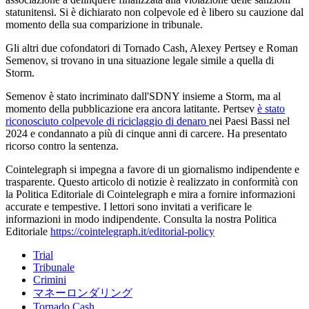
statunitensi. Si è dichiarato non colpevole ed è libero su cauzione dal
momento della sua comparizione in tribunale.
Gli altri due cofondatori di Tornado Cash, Alexey Pertsey e Roman
Semenov, si trovano in una situazione legale simile a quella di
Storm.
Semenov è stato incriminato dall'SDNY insieme a Storm, ma al
momento della pubblicazione era ancora latitante. Pertsev
è stato
riconosciuto colpevole di riciclaggio di denaro
nei Paesi Bassi nel
2024 e condannato a più di cinque anni di carcere. Ha presentato
ricorso contro la sentenza.
Cointelegraph si impegna a favore di un giornalismo indipendente e
trasparente. Questo articolo di notizie è realizzato in conformità con
la Politica Editoriale di Cointelegraph e mira a fornire informazioni
accurate e tempestive. I lettori sono invitati a verificare le
informazioni in modo indipendente. Consulta la nostra Politica
Editoriale
https://cointelegraph.it/editorial-policy
Trial
Tribunale
Crimini
マネーロンダリング
Tornado Cash