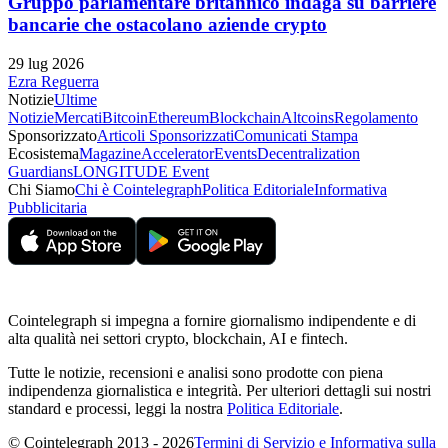
Gruppo parlamentare britannico indaga su barriere
bancarie che ostacolano aziende crypto
29 lug 2026
Ezra Reguerra
Notizie
Ultime
Notizie
Mercati
Bitcoin
Ethereum
Blockchain
Altcoins
Regolamento
Sponsorizzato
Articoli Sponsorizzati
Comunicati Stampa
Ecosistema
Magazine
Accelerator
Events
Decentralization
Guardians
LONGITUDE Event
Chi Siamo
Chi è Cointelegraph
Politica Editoriale
Informativa
Pubblicitaria
Cointelegraph si impegna a fornire giornalismo indipendente e di
alta qualità nei settori crypto, blockchain, AI e fintech.
Tutte le notizie, recensioni e analisi sono prodotte con piena
indipendenza giornalistica e integrità. Per ulteriori dettagli sui nostri
standard e processi, leggi la nostra
Politica Editoriale
.
© Cointelegraph 2013 - 2026
Termini di Servizio e Informativa sulla