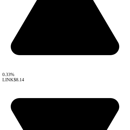
0.33%
LINK
$8.14