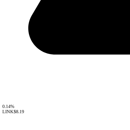
0.14%
LINK
$8.19