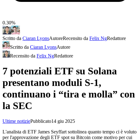
0.30%
Scritto da
Ciaran Lyons
Autore
Recensito da
Felix Ng
Redattore
Scritto da
Ciaran Lyons
Autore
Recensito da
Felix Ng
Redattore
7 potenziali ETF su Solana
presentano moduli S-1,
continuano i “tira e molla” con
la SEC
Ultime notizie
Pubblicato
14 giu 2025
L'analista di ETF James Seyffart sottolinea quanto tempo ci è voluto
per l'approvazione degli ETF spot su Bitcoin come motivo per cui