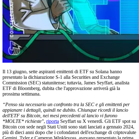
Il 13 giugno, sette aspiranti emittenti di ETF su Solana hanno
presentato la dichiarazione S-1 alla Securities and Exchange
Commission (SEC) statunitense; tuttavia, James Seyffart, analista
ETF di Bloomberg, dubita che l'approvazione arriverà già la
prossima settimana.
“Penso sia necessario un confronto tra la SEC e gli emittenti per
appianare i dettagli, quindi ne dubito. Chiunque ricordi il lancio
dell'ETF su Bitcoin, nei mesi precedenti al lancio vi furono
*MOLTE* richieste"
,
riporta
Seyffart su X venerdì. Gli ETF spot su
Bitcoin con sede negli Stati Uniti sono stati lanciati a gennaio 2024,
più di dieci anni dopo che i cofondatori dell'exchange di criptovalute
Gemini, Tyler e Cameron Winklevoss, avevano presentato la prima