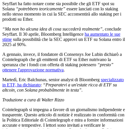
Seyffart ha fatto notare come sia possibile che gli ETF spot su
Solana
“potrebbero teoricamente”
essere lanciati con lo staking
nello stesso momento in cui la SEC acconsentirà allo staking per i
prodotti su Ether.
“Ma non ho alcuna idea di cosa succederà realmente”
, conclude
Seyffart. Il 30 aprile, Bloomberg Intelligence
ha aumentato le sue
stime
sulla possibilità che la SEC approvi un ETF su Solana entro il
2025 al 90%.
A gennaio, invece, il fondatore di Consensys Joe Lubin dichiarò a
Cointelegraph che gli emittenti di ETF su Ether nutrivano la
speranza che i fondi con offerta di staking potessero
“presto”
ottenere l'approvazione normativa
.
Martedì, Eric Balchunas, senior analyst di Bloomberg
specializzato
in ETF, ha dichiarato
:
“Preparatevi a un'estate ricca di ETF su
altcoin, con Solana probabilmente in testa”.
Traduzione a cura di Walter Rizzo
Cointelegraph si impegna a favore di un giornalismo indipendente e
trasparente. Questo articolo di notizie è realizzato in conformità con
la Politica Editoriale di Cointelegraph e mira a fornire informazioni
accurate e tempestive. I lettori sono invitati a verificare le