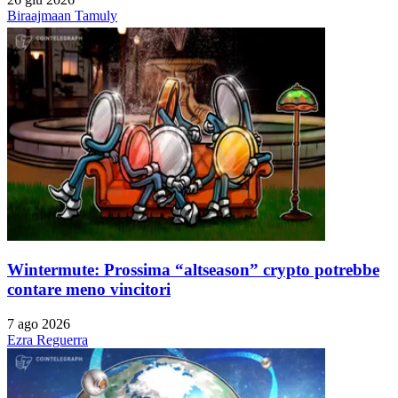
Biraajmaan Tamuly
Wintermute: Prossima “altseason” crypto potrebbe
contare meno vincitori
7 ago 2026
Ezra Reguerra