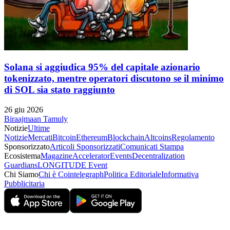
Solana si aggiudica 95% del capitale azionario
tokenizzato, mentre operatori discutono se il minimo
di SOL sia stato raggiunto
26 giu 2026
Biraajmaan Tamuly
Notizie
Ultime
Notizie
Mercati
Bitcoin
Ethereum
Blockchain
Altcoins
Regolamento
Sponsorizzato
Articoli Sponsorizzati
Comunicati Stampa
Ecosistema
Magazine
Accelerator
Events
Decentralization
Guardians
LONGITUDE Event
Chi Siamo
Chi è Cointelegraph
Politica Editoriale
Informativa
Pubblicitaria