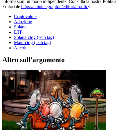
informazioni in modo indipendente. Consulta la nostra Politica
Editoriale
https://cointelegraph.it/editorial-policy
Criptovalute
Adozione
Solana
ETF
Solana-ctdg (tech tag)
Main-ctdg (tech tag)
Altcoin
Altro sull'argomento