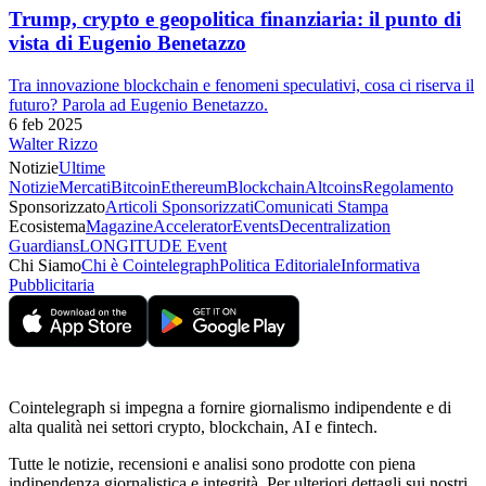
Trump, crypto e geopolitica finanziaria: il punto di
vista di Eugenio Benetazzo
Tra innovazione blockchain e fenomeni speculativi, cosa ci riserva il
futuro? Parola ad Eugenio Benetazzo.
6 feb 2025
Walter Rizzo
Notizie
Ultime
Notizie
Mercati
Bitcoin
Ethereum
Blockchain
Altcoins
Regolamento
Sponsorizzato
Articoli Sponsorizzati
Comunicati Stampa
Ecosistema
Magazine
Accelerator
Events
Decentralization
Guardians
LONGITUDE Event
Chi Siamo
Chi è Cointelegraph
Politica Editoriale
Informativa
Pubblicitaria
Cointelegraph si impegna a fornire giornalismo indipendente e di
alta qualità nei settori crypto, blockchain, AI e fintech.
Tutte le notizie, recensioni e analisi sono prodotte con piena
indipendenza giornalistica e integrità. Per ulteriori dettagli sui nostri