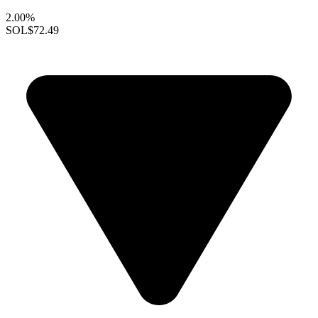
2.00%
SOL
$72.49