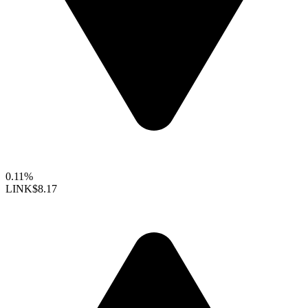
0.11%
LINK
$8.17