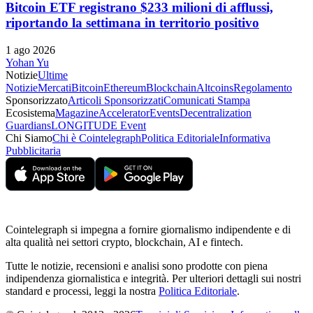
Bitcoin ETF registrano $233 milioni di afflussi,
riportando la settimana in territorio positivo
1 ago 2026
Yohan Yu
Notizie
Ultime
Notizie
Mercati
Bitcoin
Ethereum
Blockchain
Altcoins
Regolamento
Sponsorizzato
Articoli Sponsorizzati
Comunicati Stampa
Ecosistema
Magazine
Accelerator
Events
Decentralization
Guardians
LONGITUDE Event
Chi Siamo
Chi è Cointelegraph
Politica Editoriale
Informativa
Pubblicitaria
Cointelegraph si impegna a fornire giornalismo indipendente e di
alta qualità nei settori crypto, blockchain, AI e fintech.
Tutte le notizie, recensioni e analisi sono prodotte con piena
indipendenza giornalistica e integrità. Per ulteriori dettagli sui nostri
standard e processi, leggi la nostra
Politica Editoriale
.