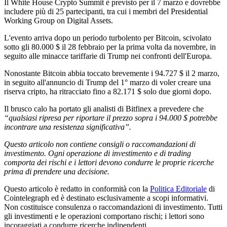
Il White House Crypto Summit è previsto per il 7 marzo e dovrebbe
includere più di 25 partecipanti, tra cui i membri del Presidential
Working Group on Digital Assets.
L'evento arriva dopo un periodo turbolento per Bitcoin, scivolato
sotto gli 80.000 $ il 28 febbraio per la prima volta da novembre, in
seguito alle minacce tariffarie di Trump nei confronti dell'Europa.
Nonostante Bitcoin abbia toccato brevemente i 94.727 $ il 2 marzo,
in seguito all'annuncio di Trump del 1° marzo di voler creare una
riserva cripto, ha ritracciato fino a 82.171 $ solo due giorni dopo.
Il brusco calo ha portato gli analisti di Bitfinex a prevedere che
“qualsiasi ripresa per riportare il prezzo sopra i 94.000 $ potrebbe
incontrare una resistenza significativa”.
Questo articolo non contiene consigli o raccomandazioni di
investimento. Ogni operazione di investimento e di trading
comporta dei rischi e i lettori devono condurre le proprie ricerche
prima di prendere una decisione.
Questo articolo è redatto in conformità con la
Politica Editoriale
di
Cointelegraph ed è destinato esclusivamente a scopi informativi.
Non costituisce consulenza o raccomandazioni di investimento. Tutti
gli investimenti e le operazioni comportano rischi; i lettori sono
incoraggiati a condurre ricerche indipendenti.