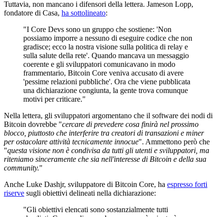
Tuttavia, non mancano i difensori della lettera. Jameson Lopp,
fondatore di Casa,
ha sottolineato
:
"I Core Devs sono un gruppo che sostiene: 'Non
possiamo imporre a nessuno di eseguire codice che non
gradisce; ecco la nostra visione sulla politica di relay e
sulla salute della rete'. Quando mancava un messaggio
coerente e gli sviluppatori comunicavano in modo
frammentario, Bitcoin Core veniva accusato di avere
'pessime relazioni pubbliche'. Ora che viene pubblicata
una dichiarazione congiunta, la gente trova comunque
motivi per criticare."
Nella lettera, gli sviluppatori argomentano che il software dei nodi di
Bitcoin dovrebbe "
cercare di prevedere cosa finirà nel prossimo
blocco, piuttosto che interferire tra creatori di transazioni e miner
per ostacolare attività tecnicamente innocue
". Ammettono però che
"
questa visione non è condivisa da tutti gli utenti e sviluppatori, ma
riteniamo sinceramente che sia nell'interesse di Bitcoin e della sua
community.
"
Anche Luke Dashjr, sviluppatore di Bitcoin Core, ha
espresso forti
riserve
sugli obiettivi delineati nella dichiarazione:
"Gli obiettivi elencati sono sostanzialmente tutti