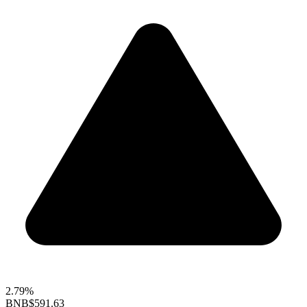
2.79%
BNB
$591.63