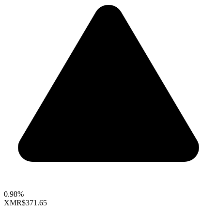
0.98%
XMR
$371.65