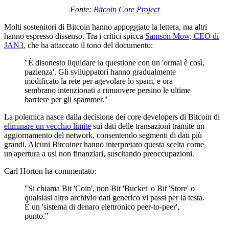
Fonte:
Bitcoin Core Project
Molti sostenitori di Bitcoin hanno appoggiato la lettera, ma altri
hanno espresso dissenso. Tra i critici spicca
Samson Mow, CEO di
JAN3
, che ha attaccato il tono del documento:
"È disonesto liquidare la questione con un 'ormai è così,
pazienza'. Gli sviluppatori hanno gradualmente
modificato la rete per agevolare lo spam, e ora
sembrano intenzionati a rimuovere persino le ultime
barriere per gli spammer."
La polemica nasce dalla decisione dei core developers di Bitcoin di
eliminare un vecchio limite
sui dati delle transazioni tramite un
aggiornamento del network, consentendo segmenti di dati più
grandi. Alcuni Bitcoiner hanno interpretato questa scelta come
un'apertura a usi non finanziari, suscitando preoccupazioni.
Carl Horton ha commentato:
"Si chiama Bit 'Coin', non Bit 'Bucket' o Bit 'Store' o
qualsiasi altro archivio dati generico vi passi per la testa.
È un 'sistema di denaro elettronico peer-to-peer',
punto."