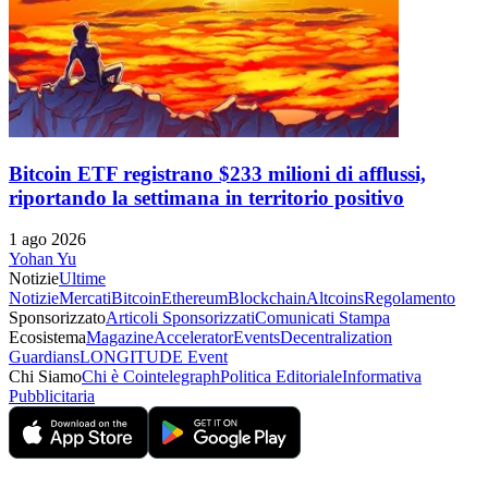
Bitcoin ETF registrano $233 milioni di afflussi,
riportando la settimana in territorio positivo
1 ago 2026
Yohan Yu
Notizie
Ultime
Notizie
Mercati
Bitcoin
Ethereum
Blockchain
Altcoins
Regolamento
Sponsorizzato
Articoli Sponsorizzati
Comunicati Stampa
Ecosistema
Magazine
Accelerator
Events
Decentralization
Guardians
LONGITUDE Event
Chi Siamo
Chi è Cointelegraph
Politica Editoriale
Informativa
Pubblicitaria