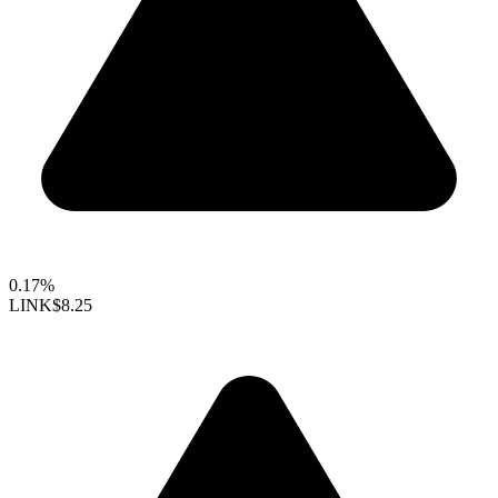
0.17%
LINK
$8.25