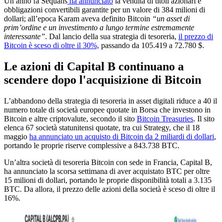
Un anno fa Sequans
ha annunciato
la vendita di titoli azionari e
obbligazioni convertibili garantite per un valore di 384 milioni di
dollari; all’epoca Karam aveva definito Bitcoin
“un asset di
prim’ordine e un investimento a lungo termine estremamente
interessante”
. Dal lancio della sua strategia di tesoreria,
il prezzo di
Bitcoin è sceso di oltre il 30%,
passando da 105.419 a 72.780 $.
Le azioni di Capital B continuano a
scendere dopo l'acquisizione di Bitcoin
L’abbandono della strategia di tesoreria in asset digitali riduce a 40 il
numero totale di società europee quotate in Borsa che investono in
Bitcoin e altre criptovalute, secondo il sito
Bitcoin Treasuries
. Il sito
elenca 67 società statunitensi quotate, tra cui Strategy, che il 18
maggio
ha annunciato un acquisto di Bitcoin da 2 miliardi di dollari
,
portando le proprie riserve complessive a 843.738 BTC.
Un’altra società di tesoreria Bitcoin con sede in Francia, Capital B,
ha annunciato la scorsa settimana di aver acquistato BTC per oltre
15 milioni di dollari, portando le proprie disponibilità totali a 3.135
BTC. Da allora, il prezzo delle azioni della società è sceso di oltre il
16%.