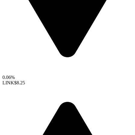
0.06%
LINK
$8.25