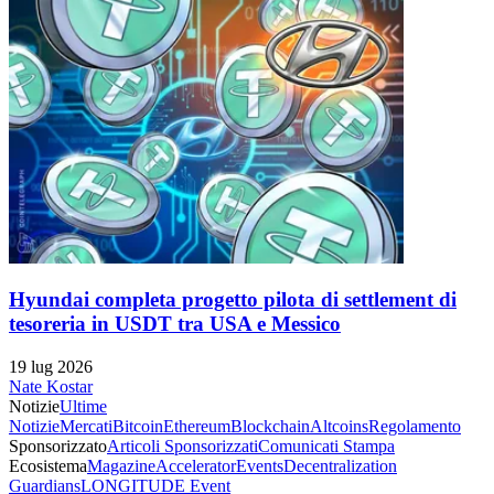
Hyundai completa progetto pilota di settlement di
tesoreria in USDT tra USA e Messico
19 lug 2026
Nate Kostar
Notizie
Ultime
Notizie
Mercati
Bitcoin
Ethereum
Blockchain
Altcoins
Regolamento
Sponsorizzato
Articoli Sponsorizzati
Comunicati Stampa
Ecosistema
Magazine
Accelerator
Events
Decentralization
Guardians
LONGITUDE Event