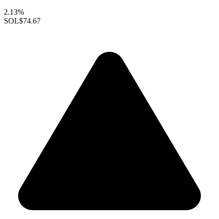
2.13%
SOL
$74.67