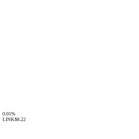
0.01%
LINK
$8.22