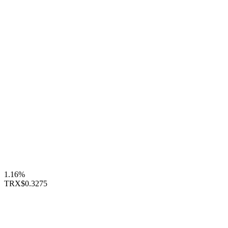
1.16%
TRX
$0.3275