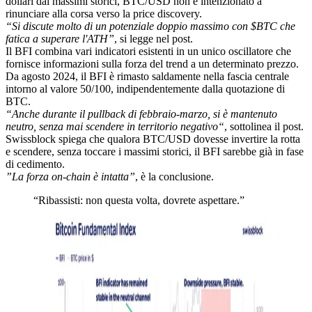
dollari dai massimi storici, BTC/USD non è intenzionato a
rinunciare alla corsa verso la price discovery.
“Si discute molto di un potenziale doppio massimo con $BTC che
fatica a superare l'ATH”
, si legge nel post.
Il BFI combina vari indicatori esistenti in un unico oscillatore che
fornisce informazioni sulla forza del trend a un determinato prezzo.
Da agosto 2024, il BFI è rimasto saldamente nella fascia centrale
intorno al valore 50/100, indipendentemente dalla quotazione di
BTC.
“Anche durante il pullback di febbraio-marzo, si è mantenuto
neutro, senza mai scendere in territorio negativo“
, sottolinea il post.
Swissblock spiega che qualora BTC/USD dovesse invertire la rotta
e scendere, senza toccare i massimi storici, il BFI sarebbe già in fase
di cedimento.
”La forza on-chain è intatta”
, è la conclusione.
“Ribassisti: non questa volta, dovrete aspettare.”