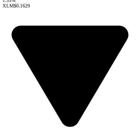
1.33%
XLM
$0.1629