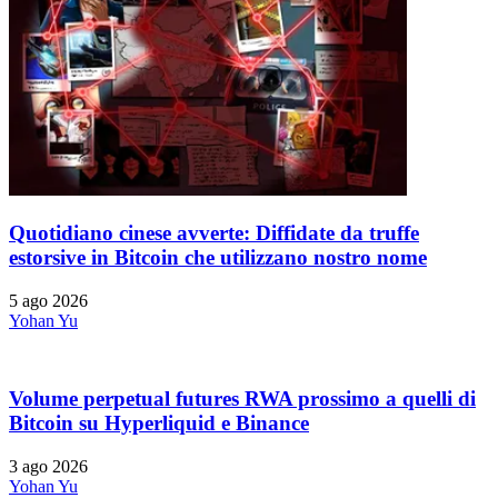
Quotidiano cinese avverte: Diffidate da truffe
estorsive in Bitcoin che utilizzano nostro nome
5 ago 2026
Yohan Yu
Volume perpetual futures RWA prossimo a quelli di
Bitcoin su Hyperliquid e Binance
3 ago 2026
Yohan Yu