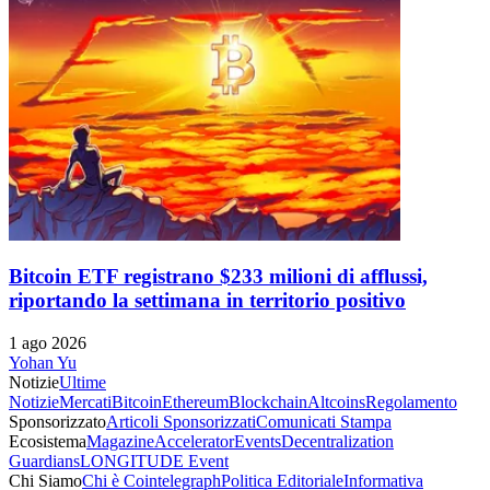
Bitcoin ETF registrano $233 milioni di afflussi,
riportando la settimana in territorio positivo
1 ago 2026
Yohan Yu
Notizie
Ultime
Notizie
Mercati
Bitcoin
Ethereum
Blockchain
Altcoins
Regolamento
Sponsorizzato
Articoli Sponsorizzati
Comunicati Stampa
Ecosistema
Magazine
Accelerator
Events
Decentralization
Guardians
LONGITUDE Event
Chi Siamo
Chi è Cointelegraph
Politica Editoriale
Informativa