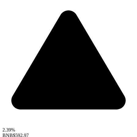
2.39%
BNB
$592.97