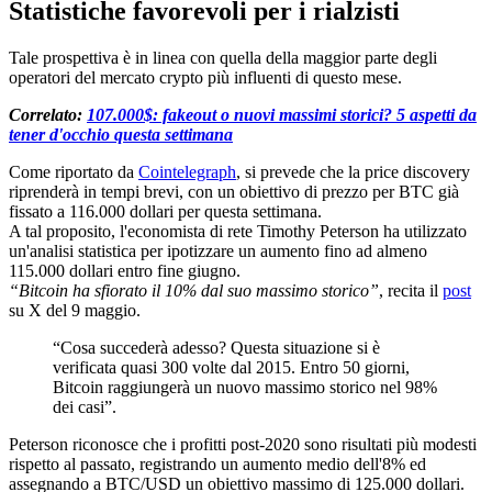
Statistiche favorevoli per i rialzisti
Tale prospettiva è in linea con quella della maggior parte degli
operatori del mercato crypto più influenti di questo mese.
Correlato:
107.000$: fakeout o nuovi massimi storici? 5 aspetti da
tener d'occhio questa settimana
Come riportato da
Cointelegraph
, si prevede che la price discovery
riprenderà in tempi brevi, con un obiettivo di prezzo per BTC già
fissato a 116.000 dollari per questa settimana.
A tal proposito, l'economista di rete Timothy Peterson ha utilizzato
un'analisi statistica per ipotizzare un aumento fino ad almeno
115.000 dollari entro fine giugno.
“Bitcoin ha sfiorato il 10% dal suo massimo storico”
, recita il
post
su X del 9 maggio.
“Cosa succederà adesso? Questa situazione si è
verificata quasi 300 volte dal 2015. Entro 50 giorni,
Bitcoin raggiungerà un nuovo massimo storico nel 98%
dei casi”.
Peterson riconosce che i profitti post-2020 sono risultati più modesti
rispetto al passato, registrando un aumento medio dell'8% ed
assegnando a BTC/USD un obiettivo massimo di 125.000 dollari.