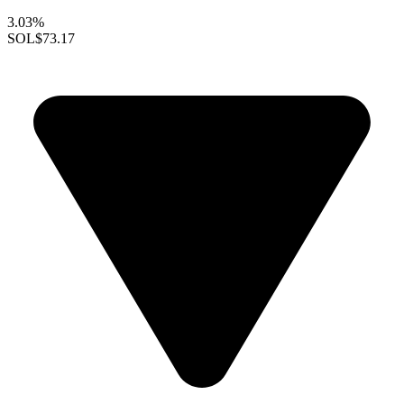
3.03%
SOL
$73.17