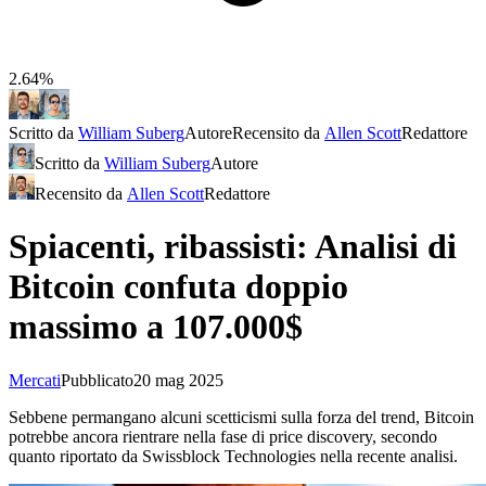
2.64%
Scritto da
William Suberg
Autore
Recensito da
Allen Scott
Redattore
Scritto da
William Suberg
Autore
Recensito da
Allen Scott
Redattore
Spiacenti, ribassisti: Analisi di
Bitcoin confuta doppio
massimo a 107.000$
Mercati
Pubblicato
20 mag 2025
Sebbene permangano alcuni scetticismi sulla forza del trend, Bitcoin
potrebbe ancora rientrare nella fase di price discovery, secondo
quanto riportato da Swissblock Technologies nella recente analisi.