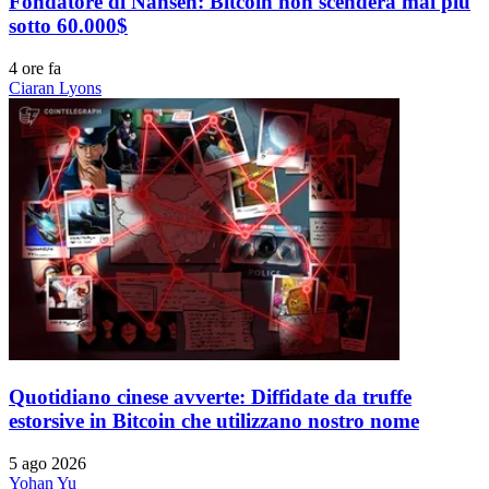
Fondatore di Nansen: Bitcoin non scenderà mai più
sotto 60.000$
4 ore fa
Ciaran Lyons
Quotidiano cinese avverte: Diffidate da truffe
estorsive in Bitcoin che utilizzano nostro nome
5 ago 2026
Yohan Yu