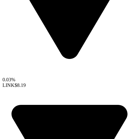
0.03%
LINK
$8.19