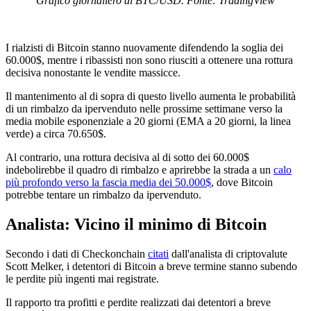
Grafico giornaliero di BTC/USD. Fonte: TradingView
I rialzisti di Bitcoin stanno nuovamente difendendo la soglia dei
60.000$, mentre i ribassisti non sono riusciti a ottenere una rottura
decisiva nonostante le vendite massicce.
Il mantenimento al di sopra di questo livello aumenta le probabilità
di un rimbalzo da ipervenduto nelle prossime settimane verso la
media mobile esponenziale a 20 giorni (EMA a 20 giorni, la linea
verde) a circa 70.650$.
Al contrario, una rottura decisiva al di sotto dei 60.000$
indebolirebbe il quadro di rimbalzo e aprirebbe la strada a un
calo
più profondo verso la fascia media dei 50.000$
, dove Bitcoin
potrebbe tentare un rimbalzo da ipervenduto.
Analista: Vicino il minimo di Bitcoin
Secondo i dati di Checkonchain
citati
dall'analista di criptovalute
Scott Melker, i detentori di Bitcoin a breve termine stanno subendo
le perdite più ingenti mai registrate.
Il rapporto tra profitti e perdite realizzati dai detentori a breve