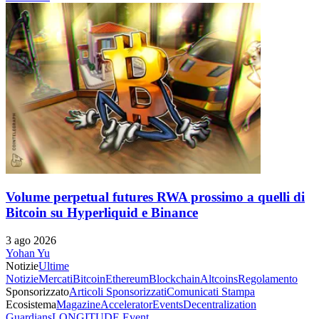
Volume perpetual futures RWA prossimo a quelli di
Bitcoin su Hyperliquid e Binance
3 ago 2026
Yohan Yu
Notizie
Ultime
Notizie
Mercati
Bitcoin
Ethereum
Blockchain
Altcoins
Regolamento
Sponsorizzato
Articoli Sponsorizzati
Comunicati Stampa
Ecosistema
Magazine
Accelerator
Events
Decentralization
Guardians
LONGITUDE Event