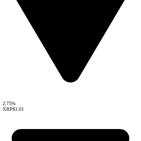
2.75%
XRP
$1.01