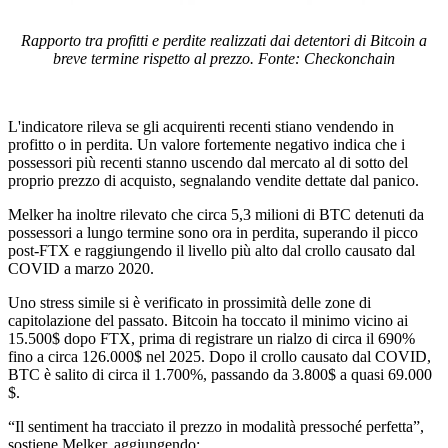
Rapporto tra profitti e perdite realizzati dai detentori di Bitcoin a
breve termine rispetto al prezzo. Fonte: Checkonchain
L'indicatore rileva se gli acquirenti recenti stiano vendendo in
profitto o in perdita. Un valore fortemente negativo indica che i
possessori più recenti stanno uscendo dal mercato al di sotto del
proprio prezzo di acquisto, segnalando vendite dettate dal panico.
Melker ha inoltre rilevato che circa 5,3 milioni di BTC detenuti da
possessori a lungo termine sono ora in perdita, superando il picco
post-FTX e raggiungendo il livello più alto dal crollo causato dal
COVID a marzo 2020.
Uno stress simile si è verificato in prossimità delle zone di
capitolazione del passato. Bitcoin ha toccato il minimo vicino ai
15.500$ dopo FTX, prima di registrare un rialzo di circa il 690%
fino a circa 126.000$ nel 2025. Dopo il crollo causato dal COVID,
BTC è salito di circa il 1.700%, passando da 3.800$ a quasi 69.000
$.
“Il sentiment ha tracciato il prezzo in modalità pressoché perfetta”,
sostiene Melker, aggiungendo: