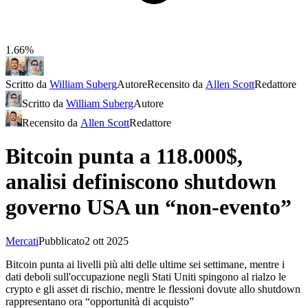
1.66%
Scritto da
William Suberg
Autore
Recensito da
Allen Scott
Redattore
Scritto da
William Suberg
Autore
Recensito da
Allen Scott
Redattore
Bitcoin punta a 118.000$,
analisi definiscono shutdown
governo USA un “non-evento”
Mercati
Pubblicato
2 ott 2025
Bitcoin punta ai livelli più alti delle ultime sei settimane, mentre i
dati deboli sull'occupazione negli Stati Uniti spingono al rialzo le
crypto e gli asset di rischio, mentre le flessioni dovute allo shutdown
rappresentano ora “opportunità di acquisto”