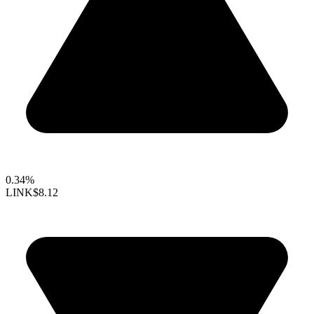
0.34%
LINK
$8.12