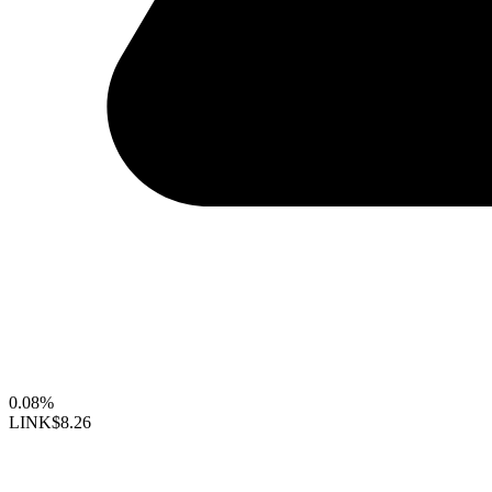
0.08%
LINK
$8.26