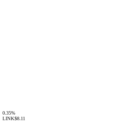
0.35%
LINK
$8.11