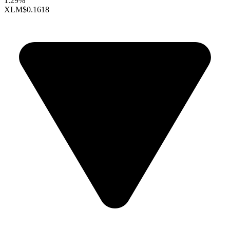
1.29%
XLM
$0.1618