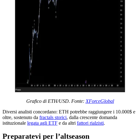
Grafico di ETH/USD. Fonte:
XForceGlobal
Diversi analisti concordano: ETH potrebbe raggiungere i 10.000$ e
oltre, sostenuto da
fractals storici
, dalla crescente domanda
istituzionale
legata agli ETF
e da altri
fattori rialzisti
.
Preparatevi per l’altseason