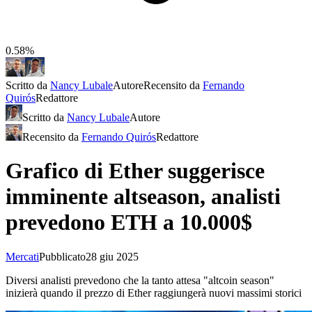
0.58%
Scritto da
Nancy Lubale
Autore
Recensito da
Fernando
Quirós
Redattore
Scritto da
Nancy Lubale
Autore
Recensito da
Fernando Quirós
Redattore
Grafico di Ether suggerisce
imminente altseason, analisti
prevedono ETH a 10.000$
Mercati
Pubblicato
28 giu 2025
Diversi analisti prevedono che la tanto attesa "altcoin season"
inizierà quando il prezzo di Ether raggiungerà nuovi massimi storici