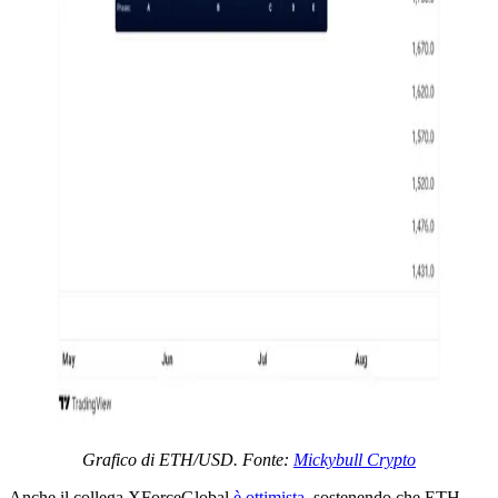
Grafico di ETH/USD. Fonte:
Mickybull Crypto
Anche il collega XForceGlobal
è ottimista
, sostenendo che ETH