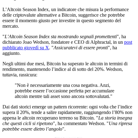
L’Altcoin Season Index, un indicatore che misura la performance
delle criptovalute alternative a Bitcoin, suggerisce che potrebbe
essere il momento giusto per investire in questo segmento del
mercato.
"
L’Altcoin Season Index sta mostrando segnali promettenti
", ha
dichiarato Joao Wedson, fondatore e CEO di Alphractal, in un
post
pubblicato giovedì su X
. "
Assicuratevi di essere pronti
", ha
aggiunto.
Negli ultimi due mesi, Bitcoin ha superato le altcoin in termini di
rendimento, mantenendo l’indice al di sotto del 20%. Wedson,
tuttavia, rassicura:
"Non è necessariamente una cosa negativa. Anzi,
potrebbe essere l’occasione perfetta per accumulare
altcoin mentre tali asset sono ancora sottovalutati."
Dai dati storici emerge un pattern ricorrente: ogni volta che l’indice
supera il 20%, tende a salire rapidamente, raggiungendo l’80% non
appena le altcoin recuperano terreno su Bitcoin. "
La storia insegna
che questi cicli si ripetono
", ha commentato Wedson. "
Una ripresa
potrebbe essere dietro l’angolo
".