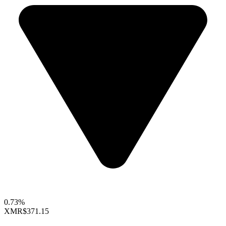
0.73%
XMR
$371.15