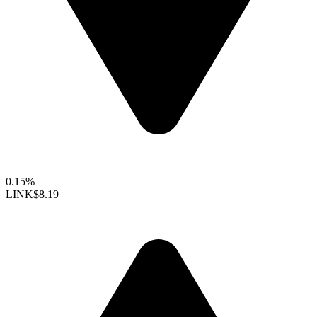
0.15%
LINK
$8.19