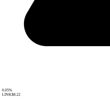
0.05%
LINK
$8.22