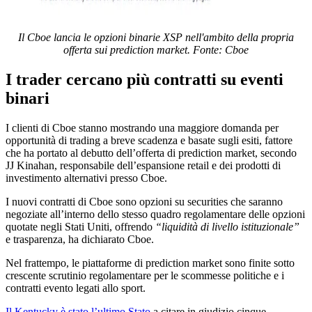
Il Cboe lancia le opzioni binarie XSP nell'ambito della propria
offerta sui prediction market. Fonte: Cboe
I trader cercano più contratti su eventi
binari
I clienti di Cboe stanno mostrando una maggiore domanda per
opportunità di trading a breve scadenza e basate sugli esiti, fattore
che ha portato al debutto dell’offerta di prediction market, secondo
JJ Kinahan, responsabile dell’espansione retail e dei prodotti di
investimento alternativi presso Cboe.
I nuovi contratti di Cboe sono opzioni su securities che saranno
negoziate all’interno dello stesso quadro regolamentare delle opzioni
quotate negli Stati Uniti, offrendo
“liquidità di livello istituzionale”
e trasparenza, ha dichiarato Cboe.
Nel frattempo, le piattaforme di prediction market sono finite sotto
crescente scrutinio regolamentare per le scommesse politiche e i
contratti evento legati allo sport.
Il Kentucky è stato l’ultimo Stato
a citare in giudizio cinque