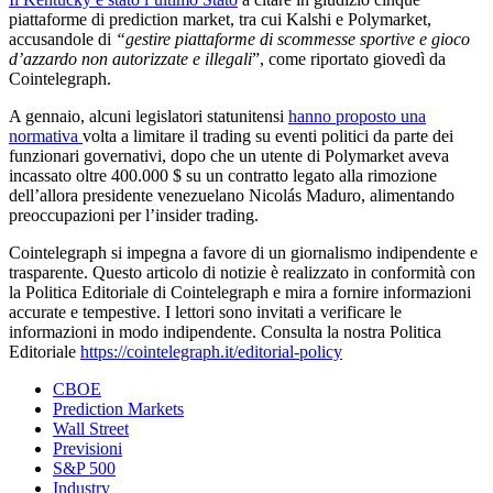
piattaforme di prediction market, tra cui Kalshi e Polymarket,
accusandole di
“gestire piattaforme di scommesse sportive e gioco
d’azzardo non autorizzate e illegali
”, come riportato giovedì da
Cointelegraph.
A gennaio, alcuni legislatori statunitensi
hanno proposto una
normativa
volta a limitare il trading su eventi politici da parte dei
funzionari governativi, dopo che un utente di Polymarket aveva
incassato oltre 400.000 $ su un contratto legato alla rimozione
dell’allora presidente venezuelano Nicolás Maduro, alimentando
preoccupazioni per l’insider trading.
Cointelegraph si impegna a favore di un giornalismo indipendente e
trasparente. Questo articolo di notizie è realizzato in conformità con
la Politica Editoriale di Cointelegraph e mira a fornire informazioni
accurate e tempestive. I lettori sono invitati a verificare le
informazioni in modo indipendente. Consulta la nostra Politica
Editoriale
https://cointelegraph.it/editorial-policy
CBOE
Prediction Markets
Wall Street
Previsioni
S&P 500
Industry