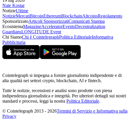
19 lug 2026
Nate Kostar
Notizie
Ultime
Notizie
Mercati
Bitcoin
Ethereum
Blockchain
Altcoins
Regolamento
Sponsorizzato
Articoli Sponsorizzati
Comunicati Stampa
Ecosistema
Magazine
Accelerator
Events
Decentralization
Guardians
LONGITUDE Event
Chi Siamo
Chi è Cointelegraph
Politica Editoriale
Informativa
Pubblicitaria
Cointelegraph si impegna a fornire giornalismo indipendente e di
alta qualità nei settori crypto, blockchain, AI e fintech.
Tutte le notizie, recensioni e analisi sono prodotte con piena
indipendenza giornalistica e integrità. Per ulteriori dettagli sui nostri
standard e processi, leggi la nostra
Politica Editoriale
.
© Cointelegraph 2013 - 2026
Termini di Servizio e Informativa sulla
Privacy