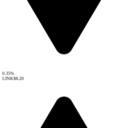
0.35%
LINK
$8.20