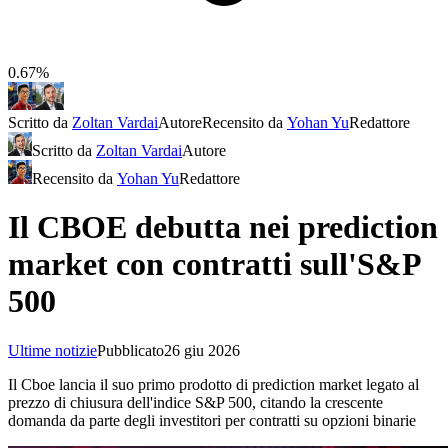
0.67%
Scritto da
Zoltan Vardai
Autore
Recensito da
Yohan Yu
Redattore
Scritto da
Zoltan Vardai
Autore
Recensito da
Yohan Yu
Redattore
Il CBOE debutta nei prediction
market con contratti sull'S&P
500
Ultime notizie
Pubblicato
26 giu 2026
Il Cboe lancia il suo primo prodotto di prediction market legato al
prezzo di chiusura dell'indice S&P 500, citando la crescente
domanda da parte degli investitori per contratti su opzioni binarie