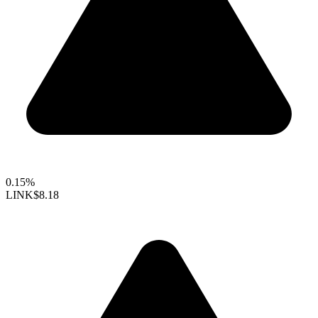
0.15%
LINK
$8.18