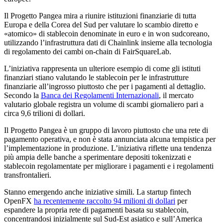
Il Progetto Pangea mira a riunire istituzioni finanziarie di tutta
Europa e della Corea del Sud per valutare lo scambio diretto e
«atomico» di stablecoin denominate in euro e in won sudcoreano,
utilizzando l’infrastruttura dati di Chainlink insieme alla tecnologia
di regolamento dei cambi on-chain di FairSquareLab.
L’iniziativa rappresenta un ulteriore esempio di come gli istituti
finanziari stiano valutando le stablecoin per le infrastrutture
finanziarie all’ingrosso piuttosto che per i pagamenti al dettaglio.
Secondo la
Banca dei Regolamenti Internazionali
, il mercato
valutario globale registra un volume di scambi giornaliero pari a
circa 9,6 trilioni di dollari.
Il Progetto Pangea è un gruppo di lavoro piuttosto che una rete di
pagamento operativa, e non è stata annunciata alcuna tempistica per
l’implementazione in produzione. L’iniziativa riflette una tendenza
più ampia delle banche a sperimentare depositi tokenizzati e
stablecoin regolamentate per migliorare i pagamenti e i regolamenti
transfrontalieri.
Stanno emergendo anche iniziative simili. La startup fintech
OpenFX
ha recentemente raccolto 94 milioni di dollari
per
espandere la propria rete di pagamenti basata su stablecoin,
concentrandosi inizialmente sul Sud-Est asiatico e sull’America