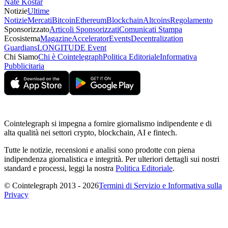
Nate Kostar
Notizie
Ultime
Notizie
Mercati
Bitcoin
Ethereum
Blockchain
Altcoins
Regolamento
Sponsorizzato
Articoli Sponsorizzati
Comunicati Stampa
Ecosistema
Magazine
Accelerator
Events
Decentralization
Guardians
LONGITUDE Event
Chi Siamo
Chi è Cointelegraph
Politica Editoriale
Informativa
Pubblicitaria
Cointelegraph si impegna a fornire giornalismo indipendente e di
alta qualità nei settori crypto, blockchain, AI e fintech.
Tutte le notizie, recensioni e analisi sono prodotte con piena
indipendenza giornalistica e integrità. Per ulteriori dettagli sui nostri
standard e processi, leggi la nostra
Politica Editoriale
.
© Cointelegraph 2013 - 2026
Termini di Servizio e Informativa sulla
Privacy