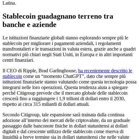
Latina.
Stablecoin guadagnano terreno tra
banche e aziende
Le istituzioni finanziarie globali stanno esplorando sempre più le
stablecoin per migliorare i pagamenti aziendali, i regolamenti
transfrontalieri e le transazioni in valuta estera, grazie anche a quadri
normativi più chiari negli Stati Uniti, in Europa e in altri importanti
centri finanziari.
Il CEO di Ripple, Brad Garlinghouse,
ha recentemente descritto le
stablecoin
come un “momento ChatGPT”, dato che sempre più
istituzioni finanziarie stanno valutando come questa tecnologia possa
integrarsi nelle loro operazioni. Questa tendenza aiuta a spiegare
perché Citigroup prevede che il mercato globale delle stablecoin
crescerà fino a raggiungere i 1,9 trilioni di dollari entro il 2030,
rispetto ai circa 315 miliardi di dollari attuali.
Secondo Citigroup, tale espansione sarà trainata dalla continua
adozione all’interno dei mercati delle criptovalute, da un graduale
passaggio dalle banconote fisiche in dollari statunitensi ai dollari
digitali e dal crescente utilizzo delle stablecoin come riserva di
liquidità a breve termine sia in dollari statunitensi che nelle valute