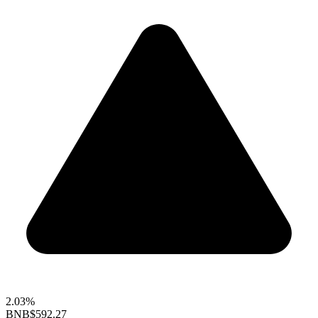
2.03%
BNB
$592.27