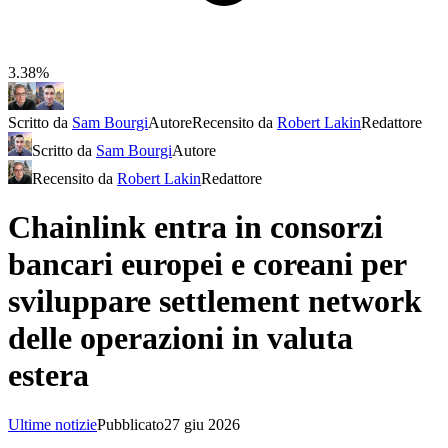
3.38%
Scritto da
Sam Bourgi
Autore
Recensito da
Robert Lakin
Redattore
Scritto da
Sam Bourgi
Autore
Recensito da
Robert Lakin
Redattore
Chainlink entra in consorzi
bancari europei e coreani per
sviluppare settlement network
delle operazioni in valuta
estera
Ultime notizie
Pubblicato
27 giu 2026