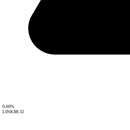
0.60%
LINK
$8.32