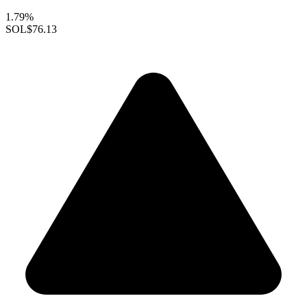
1.79%
SOL
$76.13