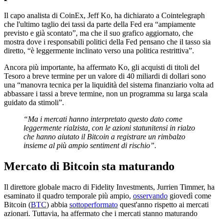
Il capo analista di CoinEx, Jeff Ko, ha dichiarato a Cointelegraph
che l'ultimo taglio dei tassi da parte della Fed era “ampiamente
previsto e già scontato”, ma che il suo grafico aggiornato, che
mostra dove i responsabili politici della Fed pensano che il tasso sia
diretto, “è leggermente inclinato verso una politica restrittiva”.
Ancora più importante, ha affermato Ko, gli acquisti di titoli del
Tesoro a breve termine per un valore di 40 miliardi di dollari sono
una “manovra tecnica per la liquidità del sistema finanziario volta ad
abbassare i tassi a breve termine, non un programma su larga scala
guidato da stimoli”.
“Ma i mercati hanno interpretato questo dato come
leggermente rialzista, con le azioni statunitensi in rialzo
che hanno aiutato il Bitcoin a registrare un rimbalzo
insieme al più ampio sentiment di rischio”.
Mercato di Bitcoin sta maturando
Il direttore globale macro di Fidelity Investments, Jurrien Timmer, ha
esaminato il quadro temporale più ampio,
osservando
giovedì come
Bitcoin (
BTC
) abbia
sottoperformato
quest'anno rispetto ai mercati
azionari. Tuttavia, ha affermato che i mercati stanno maturando