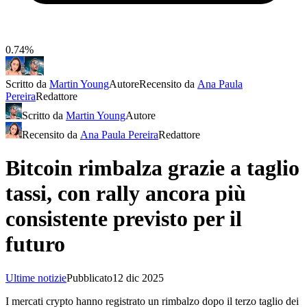
0.74%
Scritto da
Martin Young
Autore
Recensito da
Ana Paula
Pereira
Redattore
Scritto da
Martin Young
Autore
Recensito da
Ana Paula Pereira
Redattore
Bitcoin rimbalza grazie a taglio
tassi, con rally ancora più
consistente previsto per il
futuro
Ultime notizie
Pubblicato
12 dic 2025
I mercati crypto hanno registrato un rimbalzo dopo il terzo taglio dei