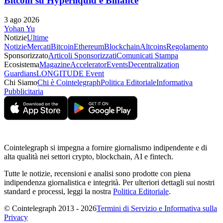
Bitcoin su Hyperliquid e Binance
3 ago 2026
Yohan Yu
Notizie
Ultime
Notizie
Mercati
Bitcoin
Ethereum
Blockchain
Altcoins
Regolamento
Sponsorizzato
Articoli Sponsorizzati
Comunicati Stampa
Ecosistema
Magazine
Accelerator
Events
Decentralization
Guardians
LONGITUDE Event
Chi Siamo
Chi è Cointelegraph
Politica Editoriale
Informativa
Pubblicitaria
Cointelegraph si impegna a fornire giornalismo indipendente e di
alta qualità nei settori crypto, blockchain, AI e fintech.
Tutte le notizie, recensioni e analisi sono prodotte con piena
indipendenza giornalistica e integrità. Per ulteriori dettagli sui nostri
standard e processi, leggi la nostra
Politica Editoriale
.
© Cointelegraph 2013 - 2026
Termini di Servizio e Informativa sulla
Privacy