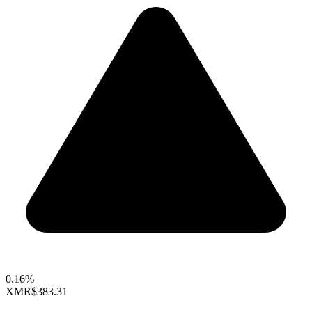
0.16%
XMR
$383.31