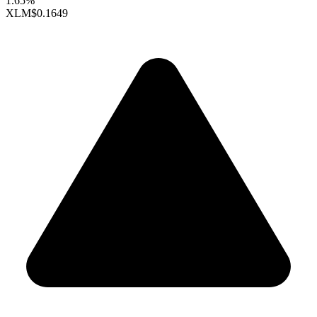
1.65%
XLM
$0.1649