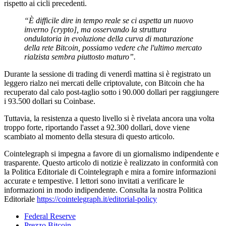
rispetto ai cicli precedenti.
“È difficile dire in tempo reale se ci aspetta un nuovo
inverno [crypto], ma osservando la struttura
ondulatoria in evoluzione della curva di maturazione
della rete Bitcoin, possiamo vedere che l'ultimo mercato
rialzista sembra piuttosto maturo”.
Durante la sessione di trading di venerdì mattina si è registrato un
leggero rialzo nei mercati delle criptovalute, con Bitcoin che ha
recuperato dal calo post-taglio sotto i 90.000 dollari per raggiungere
i 93.500 dollari su Coinbase.
Tuttavia, la resistenza a questo livello si è rivelata ancora una volta
troppo forte, riportando l'asset a 92.300 dollari, dove viene
scambiato al momento della stesura di questo articolo.
Cointelegraph si impegna a favore di un giornalismo indipendente e
trasparente. Questo articolo di notizie è realizzato in conformità con
la Politica Editoriale di Cointelegraph e mira a fornire informazioni
accurate e tempestive. I lettori sono invitati a verificare le
informazioni in modo indipendente. Consulta la nostra Politica
Editoriale
https://cointelegraph.it/editorial-policy
Federal Reserve
Prezzo Bitcoin