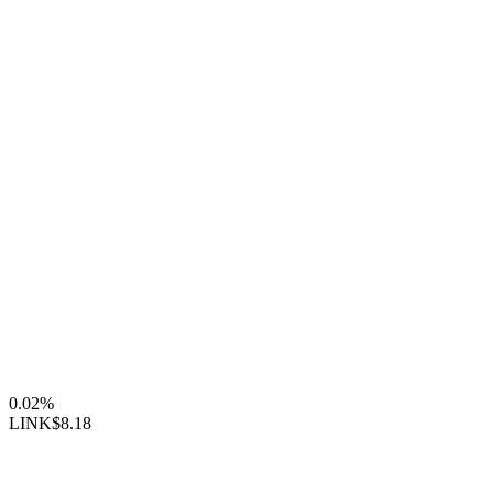
0.02%
LINK
$8.18