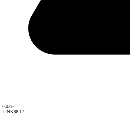
0.03%
LINK
$8.17