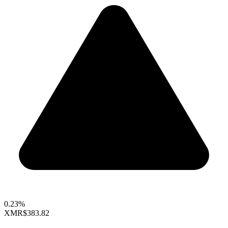
0.23%
XMR
$383.82