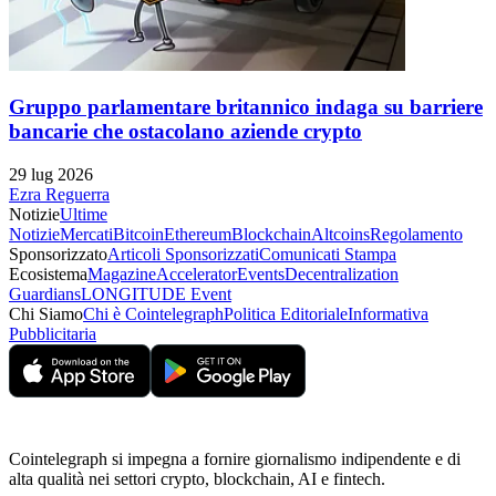
Gruppo parlamentare britannico indaga su barriere
bancarie che ostacolano aziende crypto
29 lug 2026
Ezra Reguerra
Notizie
Ultime
Notizie
Mercati
Bitcoin
Ethereum
Blockchain
Altcoins
Regolamento
Sponsorizzato
Articoli Sponsorizzati
Comunicati Stampa
Ecosistema
Magazine
Accelerator
Events
Decentralization
Guardians
LONGITUDE Event
Chi Siamo
Chi è Cointelegraph
Politica Editoriale
Informativa
Pubblicitaria
Cointelegraph si impegna a fornire giornalismo indipendente e di
alta qualità nei settori crypto, blockchain, AI e fintech.