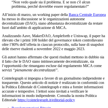
“Non vedo quale sia il problema. E se non c'è alcun
problema, perché dovrebbe essere regolamentato?”
All’inizio di marzo, un working paper della
Banca Centrale Europea
ha messo in discussione se le organizzazioni autonome
decentralizzate (DAO), siano abbastanza decentralizzate da restare
fuori dall’ambito di applicazione di MiCA.
Analizzando Aave, MakerDAO, Ampleforth e Uniswap, il paper ha
rilevato che i primi 100 holder del governance token controllavano
oltre l’80% dell’offerta in ciascun protocollo, sulla base di snapshot
delle riserve risalenti a novembre 2022 e maggio 2023.
Gli autori hanno affermato che questi risultati mettono in dubbio sia
il fatto che le DAO siano intrinsecamente decentralizzate, sia
l’opportunità che rimangano escluse dal regolamento MiCA come
servizi
“pienamente decentralizzati”.
Cointelegraph si impegna a favore di un giornalismo indipendente e
trasparente. Questo articolo di notizie è realizzato in conformità con
la Politica Editoriale di Cointelegraph e mira a fornire informazioni
accurate e tempestive. I lettori sono invitati a verificare le
informazioni in modo indipendente. Consulta la nostra Politica
Editoriale
https://cointelegraph.it/editorial-policy