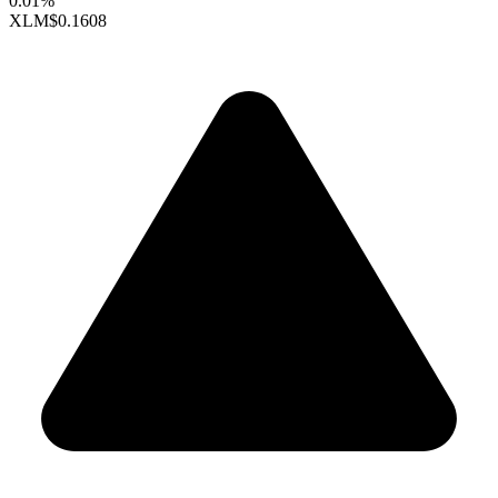
0.01%
XLM
$0.1608