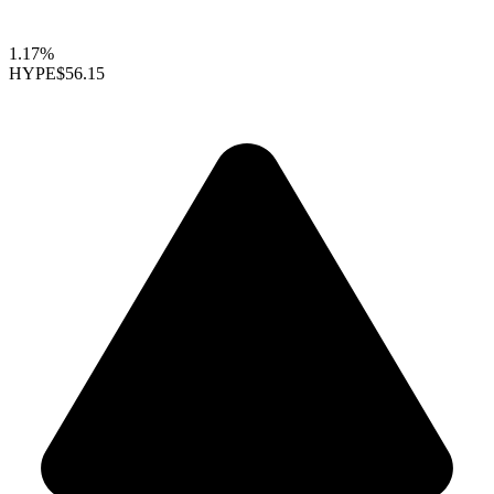
1.17%
HYPE
$56.15