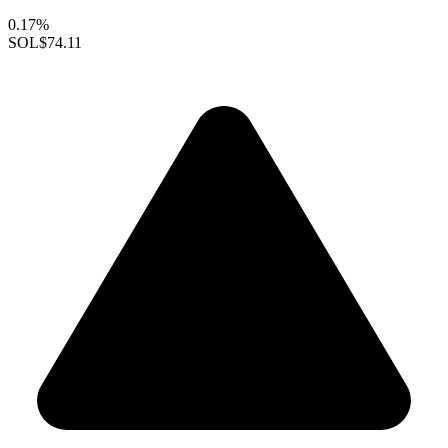
0.17%
SOL
$74.11