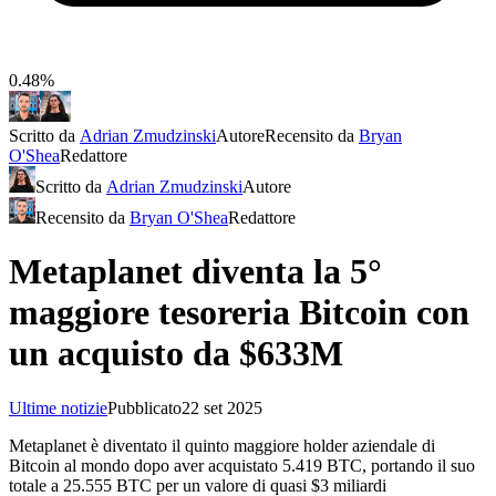
0.48%
Scritto da
Adrian Zmudzinski
Autore
Recensito da
Bryan
O'Shea
Redattore
Scritto da
Adrian Zmudzinski
Autore
Recensito da
Bryan O'Shea
Redattore
Metaplanet diventa la 5°
maggiore tesoreria Bitcoin con
un acquisto da $633M
Ultime notizie
Pubblicato
22 set 2025
Metaplanet è diventato il quinto maggiore holder aziendale di
Bitcoin al mondo dopo aver acquistato 5.419 BTC, portando il suo
totale a 25.555 BTC per un valore di quasi $3 miliardi