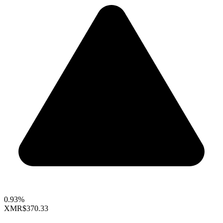
0.93%
XMR
$370.33