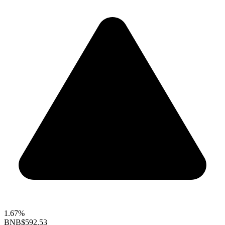
1.67%
BNB
$592.53