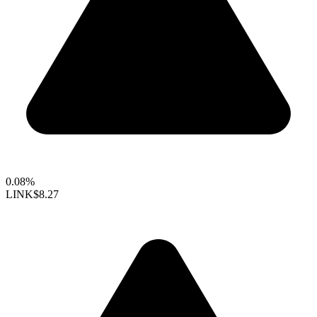
0.08%
LINK
$8.27