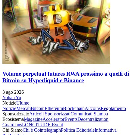
Volume perpetual futures RWA prossimo a quelli di
Bitcoin su Hyperliquid e Binance
3 ago 2026
Yohan Yu
Notizie
Ultime
Notizie
Mercati
Bitcoin
Ethereum
Blockchain
Altcoins
Regolamento
Sponsorizzato
Articoli Sponsorizzati
Comunicati Stampa
Ecosistema
Magazine
Accelerator
Events
Decentralization
Guardians
LONGITUDE Event
Chi Siamo
Chi è Cointelegraph
Politica Editoriale
Informativa