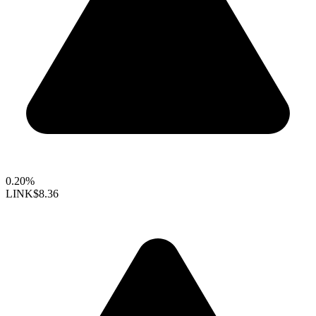
0.20%
LINK
$8.36