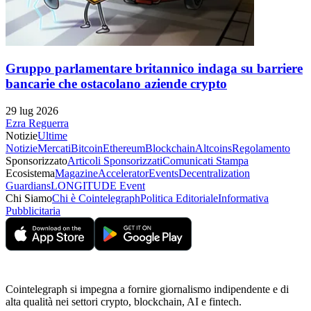
Gruppo parlamentare britannico indaga su barriere
bancarie che ostacolano aziende crypto
29 lug 2026
Ezra Reguerra
Notizie
Ultime
Notizie
Mercati
Bitcoin
Ethereum
Blockchain
Altcoins
Regolamento
Sponsorizzato
Articoli Sponsorizzati
Comunicati Stampa
Ecosistema
Magazine
Accelerator
Events
Decentralization
Guardians
LONGITUDE Event
Chi Siamo
Chi è Cointelegraph
Politica Editoriale
Informativa
Pubblicitaria
Cointelegraph si impegna a fornire giornalismo indipendente e di
alta qualità nei settori crypto, blockchain, AI e fintech.