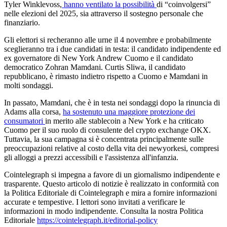
Tyler Winklevoss,
hanno ventilato la possibilità
di “coinvolgersi”
nelle elezioni del 2025, sia attraverso il sostegno personale che
finanziario.
Gli elettori si recheranno alle urne il 4 novembre e probabilmente
sceglieranno tra i due candidati in testa: il candidato indipendente ed
ex governatore di New York Andrew Cuomo e il candidato
democratico Zohran Mamdani. Curtis Sliwa, il candidato
repubblicano, è rimasto indietro rispetto a Cuomo e Mamdani in
molti sondaggi.
In passato, Mamdani, che è in testa nei sondaggi dopo la rinuncia di
Adams alla corsa,
ha sostenuto una maggiore protezione dei
consumatori
in merito alle stablecoin a New York e ha criticato
Cuomo per il suo ruolo di consulente del crypto exchange OKX.
Tuttavia, la sua campagna si è concentrata principalmente sulle
preoccupazioni relative al costo della vita dei newyorkesi, compresi
gli alloggi a prezzi accessibili e l'assistenza all'infanzia.
Cointelegraph si impegna a favore di un giornalismo indipendente e
trasparente. Questo articolo di notizie è realizzato in conformità con
la Politica Editoriale di Cointelegraph e mira a fornire informazioni
accurate e tempestive. I lettori sono invitati a verificare le
informazioni in modo indipendente. Consulta la nostra Politica
Editoriale
https://cointelegraph.it/editorial-policy