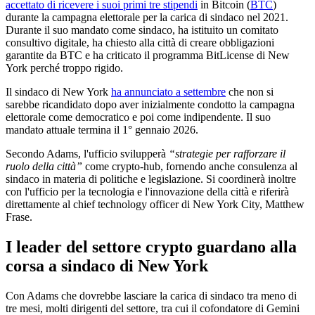
accettato di ricevere i suoi primi tre stipendi
in Bitcoin (
BTC
)
durante la campagna elettorale per la carica di sindaco nel 2021.
Durante il suo mandato come sindaco, ha istituito un comitato
consultivo digitale, ha chiesto alla città di creare obbligazioni
garantite da BTC e ha criticato il programma BitLicense di New
York perché troppo rigido.
Il sindaco di New York
ha annunciato a settembre
che non si
sarebbe ricandidato dopo aver inizialmente condotto la campagna
elettorale come democratico e poi come indipendente. Il suo
mandato attuale termina il 1° gennaio 2026.
Secondo Adams, l'ufficio svilupperà
“strategie per rafforzare il
ruolo della città”
come crypto-hub, fornendo anche consulenza al
sindaco in materia di politiche e legislazione. Si coordinerà inoltre
con l'ufficio per la tecnologia e l'innovazione della città e riferirà
direttamente al chief technology officer di New York City, Matthew
Frase.
I leader del settore crypto guardano alla
corsa a sindaco di New York
Con Adams che dovrebbe lasciare la carica di sindaco tra meno di
tre mesi, molti dirigenti del settore, tra cui il cofondatore di Gemini