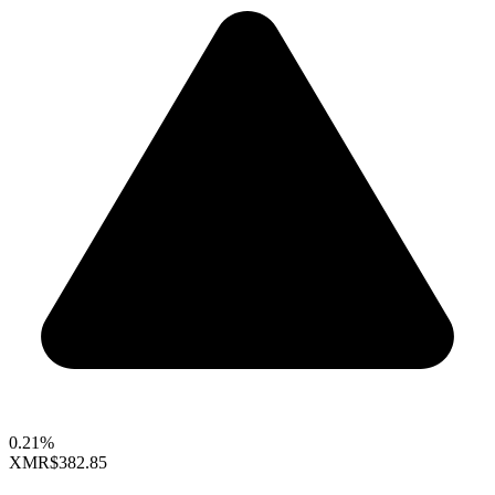
0.21%
XMR
$382.85