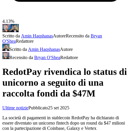
4.13%
Scritto da
Amin Haqshanas
Autore
Recensito da
Bryan
O'Shea
Redattore
Scritto da
Amin Haqshanas
Autore
Recensito da
Bryan O'Shea
Redattore
RedotPay rivendica lo status di
unicorno a seguito di una
raccolta fondi da $47M
Ultime notizie
Pubblicato
25 set 2025
La società di pagamenti in stablecoin RedotPay ha dichiarato di
essere diventato un unicorno fintech dopo un round da $47 milioni
con la partecipazione di Coinbase, Galaxy e Vertex