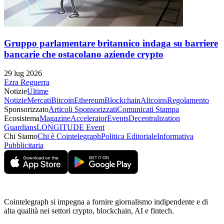
Gruppo parlamentare britannico indaga su barriere
bancarie che ostacolano aziende crypto
29 lug 2026
Ezra Reguerra
Notizie
Ultime
Notizie
Mercati
Bitcoin
Ethereum
Blockchain
Altcoins
Regolamento
Sponsorizzato
Articoli Sponsorizzati
Comunicati Stampa
Ecosistema
Magazine
Accelerator
Events
Decentralization
Guardians
LONGITUDE Event
Chi Siamo
Chi è Cointelegraph
Politica Editoriale
Informativa
Pubblicitaria
Cointelegraph si impegna a fornire giornalismo indipendente e di
alta qualità nei settori crypto, blockchain, AI e fintech.