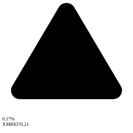
0.17%
XMR
$376.21