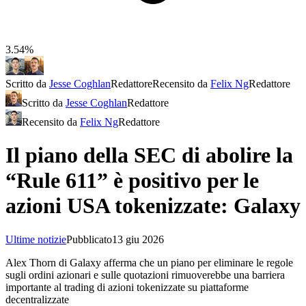
3.54%
Scritto da
Jesse Coghlan
Redattore
Recensito da
Felix Ng
Redattore
Scritto da
Jesse Coghlan
Redattore
Recensito da
Felix Ng
Redattore
Il piano della SEC di abolire la
“Rule 611” è positivo per le
azioni USA tokenizzate: Galaxy
Ultime notizie
Pubblicato
13 giu 2026
Alex Thorn di Galaxy afferma che un piano per eliminare le regole
sugli ordini azionari e sulle quotazioni rimuoverebbe una barriera
importante al trading di azioni tokenizzate su piattaforme
decentralizzate