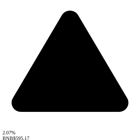
2.07%
BNB
$595.17