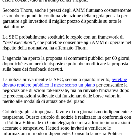
Secondo Thorn, anche i prezzi degli AMM fluttuano costantemente
e sarebbero quindi in continua violazione della regola pensata per
garantire agli investitori il miglior prezzo disponibile su tutte le
piattaforme.
La SEC probabilmente sostituirà le regole con un framework di
“best execution”
, che potrebbe consentire agli AMM di operare nel
rispetto della normativa, ha affermato Thorn.
L’agenzia ha aperto la proposta ai commenti pubblici per 60 giorni,
dopodiché esaminerà le risposte e potrebbe modificare la proposta
sulla base dei feedback ricevuti.
La notizia arriva mentre la SEC, secondo quanto riferito,
avrebbe
dovuto rendere pubblico il mese scorso un piano
per consentire la
negoziazione di azioni tokenizzate, ma ha rinviato l'iniziativa dopo
le preoccupazioni sollevate dai funzionari delle borse valori in
merito alle modalità di attuazione del piano.
Cointelegraph si impegna a favore di un giornalismo indipendente e
trasparente. Questo articolo di notizie è realizzato in conformità con
la Politica Editoriale di Cointelegraph e mira a fornire informazioni
accurate e tempestive. I lettori sono invitati a verificare le
informazioni in modo indipendente. Consulta la nostra Politica