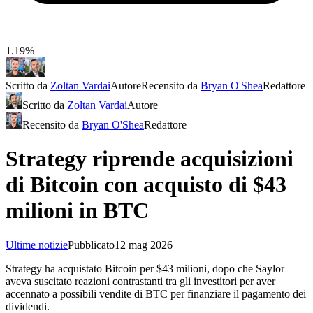
1.19%
Scritto da
Zoltan Vardai
Autore
Recensito da
Bryan O'Shea
Redattore
Scritto da
Zoltan Vardai
Autore
Recensito da
Bryan O'Shea
Redattore
Strategy riprende acquisizioni
di Bitcoin con acquisto di $43
milioni in BTC
Ultime notizie
Pubblicato
12 mag 2026
Strategy ha acquistato Bitcoin per $43 milioni, dopo che Saylor
aveva suscitato reazioni contrastanti tra gli investitori per aver
accennato a possibili vendite di BTC per finanziare il pagamento dei
dividendi.