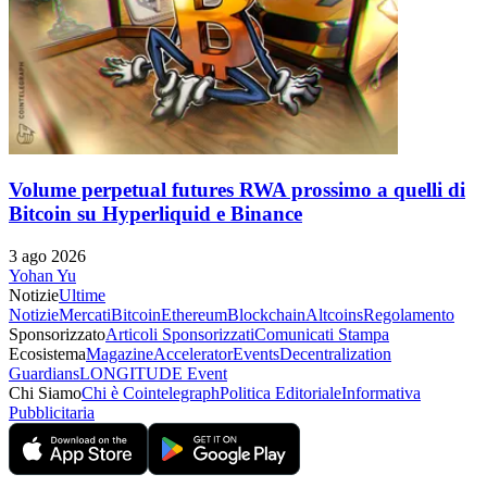
Volume perpetual futures RWA prossimo a quelli di
Bitcoin su Hyperliquid e Binance
3 ago 2026
Yohan Yu
Notizie
Ultime
Notizie
Mercati
Bitcoin
Ethereum
Blockchain
Altcoins
Regolamento
Sponsorizzato
Articoli Sponsorizzati
Comunicati Stampa
Ecosistema
Magazine
Accelerator
Events
Decentralization
Guardians
LONGITUDE Event
Chi Siamo
Chi è Cointelegraph
Politica Editoriale
Informativa
Pubblicitaria