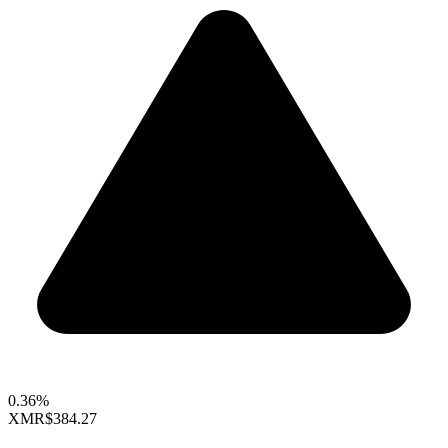
0.36%
XMR
$384.27