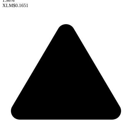
1.98%
XLM
$0.1651