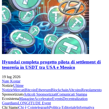
Hyundai completa progetto pilota di settlement di
tesoreria in USDT tra USA e Messico
19 lug 2026
Nate Kostar
Notizie
Ultime
Notizie
Mercati
Bitcoin
Ethereum
Blockchain
Altcoins
Regolamento
Sponsorizzato
Articoli Sponsorizzati
Comunicati Stampa
Ecosistema
Magazine
Accelerator
Events
Decentralization
Guardians
LONGITUDE Event
Chi Siamo
Chi è Cointelegraph
Politica Editoriale
Informativa