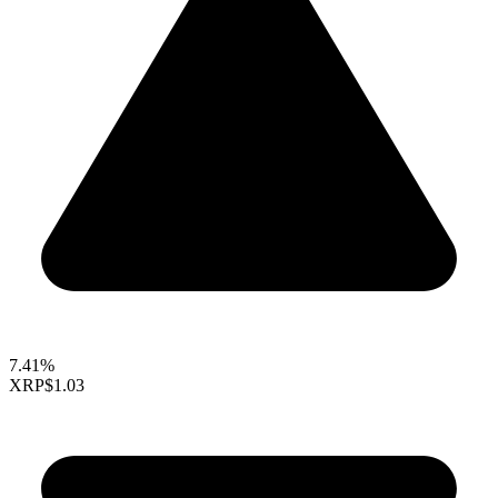
7.41%
XRP
$1.03