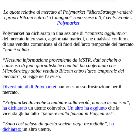
Le quote relative al mercato di Polymarket “MicroStrategy venderà
i propri Bitcoin entro il 31 maggio” sono scese a 0,7 cents. Fonte::
Polymarket
Polymarket ha dichiarato in una sezione di
“contesto aggiuntivo”
del mercato interessato, aggiornata martedì, che qualsiasi conferma
di una vendita comunicata al di fuori dell’arco temporale del mercato
“non è valida”.
“Nessuna informazione proveniente da MSTR, dati onchain o
consenso di fonti giornalistiche credibili ha confermato che
MicroStrategy abbia venduto Bitcoin entro l’arco temporale del
mercato”,
si legge nell’avviso.
Diversi utenti di Polymarket
hanno espresso frustrazione per il
mercato.
“Polymarket dovrebbe scambiare sulla verità, non sui tecnicismi”
,
ha dichiarato
un utente coinvolto.
Un altro ha aggiunto
che la
vicenda gli ha fatto
“perdere molta fiducia in Polymarket”.
“Sono così deluso da questa società oggi. Incredibile”
,
ha
dichiarato
un altro utente.