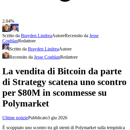
2.04%
Scritto da
Brayden Lindrea
Autore
Recensito da
Jesse
Coghlan
Redattore
Scritto da
Brayden Lindrea
Autore
Recensito da
Jesse Coghlan
Redattore
La vendita di Bitcoin da parte
di Strategy scatena uno scontro
per $80M in scommesse su
Polymarket
Ultime notizie
Pubblicato
3 giu 2026
È scoppiato uno scontro tra gli utenti di Polymarket sulla tempistica