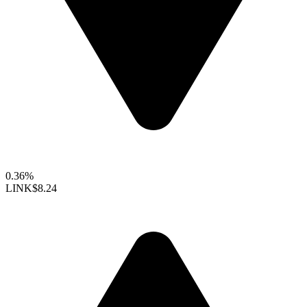
0.36%
LINK
$8.24