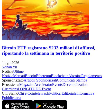
Bitcoin ETF registrano $233 milioni di afflussi,
riportando la settimana in territorio positivo
1 ago 2026
Yohan Yu
Notizie
Ultime
Notizie
Mercati
Bitcoin
Ethereum
Blockchain
Altcoins
Regolamento
Sponsorizzato
Articoli Sponsorizzati
Comunicati Stampa
Ecosistema
Magazine
Accelerator
Events
Decentralization
Guardians
LONGITUDE Event
Chi Siamo
Chi è Cointelegraph
Politica Editoriale
Informativa
Pubblicitaria