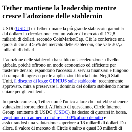
Tether mantiene la leadership mentre
cresce l'adozione delle stablecoin
USDt (
USDT
) di Tether rimane la più grande stablecoin garantita
dal dollaro in circolazione, con un valore di mercato di 172,8
miliardi di dollari, secondo CoinMarketCap. Ciò le conferisce una
quota di circa il 56% del mercato delle stablecoin, che vale 307,2
miliardi di dollari.
L'adozione delle stablecoin ha subito un'accelerazione a livello
globale, poiché offrono un modo economico ed efficiente per
trasferire denaro, espandono l'accesso ai servizi finanziari e fungono
da rampa di ingresso per le applicazioni blockchain. Negli Stati
Uniti,
il disegno di legge GENIUS sulle stablecoin
, recentemente
approvato, mira a preservare il dominio del dollaro stabilendo norme
chiare per gli emittenti.
In questo contesto, Tether non è l'unico attore che potrebbe ottenere
valutazioni sorprendenti. All'inizio di quest'anno, Circle Internet
Group, emittente di USDC (
USDC
), ha deciso di quotarsi in borsa,
registrando un aumento di oltre il 160% al suo debutto
e
assicurandosi una valutazione superiore a 18 miliardi di dollari. Da
allora, il valore di mercato di Circle è salito a quasi 33 miliardi di