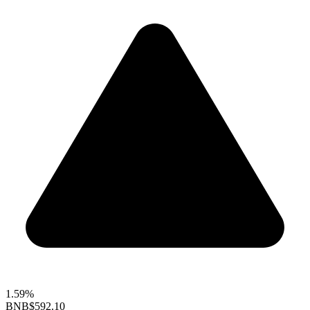
1.59%
BNB
$592.10