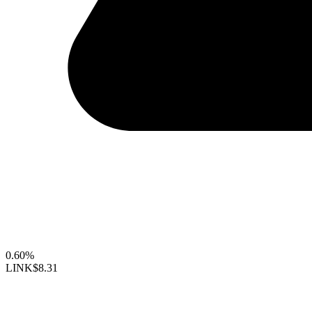
0.60%
LINK
$8.31