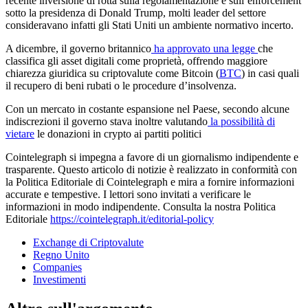
recente inversione di rotta sulla regolamentazione e sull’enforcement
sotto la presidenza di Donald Trump, molti leader del settore
consideravano infatti gli Stati Uniti un ambiente normativo incerto.
A dicembre, il governo britannico
ha approvato una legge
che
classifica gli asset digitali come proprietà, offrendo maggiore
chiarezza giuridica su criptovalute come Bitcoin (
BTC
) in casi quali
il recupero di beni rubati o le procedure d’insolvenza.
Con un mercato in costante espansione nel Paese, secondo alcune
indiscrezioni il governo stava inoltre valutando
la possibilità di
vietare
le donazioni in crypto ai partiti politici
Cointelegraph si impegna a favore di un giornalismo indipendente e
trasparente. Questo articolo di notizie è realizzato in conformità con
la Politica Editoriale di Cointelegraph e mira a fornire informazioni
accurate e tempestive. I lettori sono invitati a verificare le
informazioni in modo indipendente. Consulta la nostra Politica
Editoriale
https://cointelegraph.it/editorial-policy
Exchange di Criptovalute
Regno Unito
Companies
Investimenti