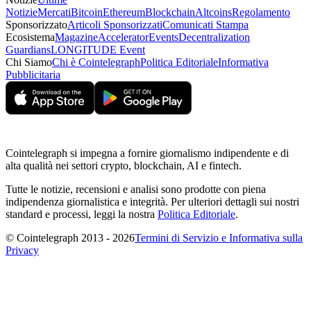
Notizie
Mercati
Bitcoin
Ethereum
Blockchain
Altcoins
Regolamento
Sponsorizzato
Articoli Sponsorizzati
Comunicati Stampa
Ecosistema
Magazine
Accelerator
Events
Decentralization
Guardians
LONGITUDE Event
Chi Siamo
Chi è Cointelegraph
Politica Editoriale
Informativa
Pubblicitaria
Cointelegraph si impegna a fornire giornalismo indipendente e di
alta qualità nei settori crypto, blockchain, AI e fintech.
Tutte le notizie, recensioni e analisi sono prodotte con piena
indipendenza giornalistica e integrità. Per ulteriori dettagli sui nostri
standard e processi, leggi la nostra
Politica Editoriale
.
© Cointelegraph 2013 - 2026
Termini di Servizio e Informativa sulla
Privacy