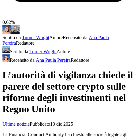
0.62%
Scritto da
Turner Wright
Autore
Recensito da
Ana Paula
Pereira
Redattore
Scritto da
Turner Wright
Autore
Recensito da
Ana Paula Pereira
Redattore
L’autorità di vigilanza chiede il
parere del settore crypto sulle
riforme degli investimenti nel
Regno Unito
Ultime notizie
Pubblicato
10 dic 2025
La Financial Conduct Authority ha chiesto alle società legate agli