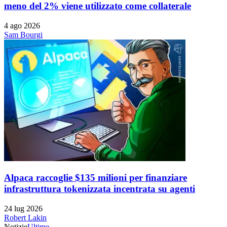
meno del 2% viene utilizzato come collaterale
4 ago 2026
Sam Bourgi
Alpaca raccoglie $135 milioni per finanziare
infrastruttura tokenizzata incentrata su agenti
24 lug 2026
Robert Lakin
Notizie
Ultime