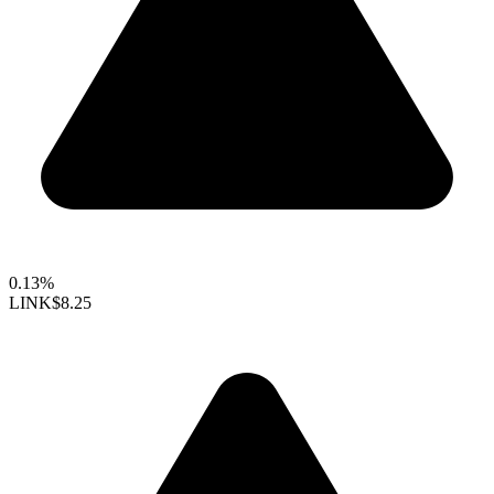
0.13%
LINK
$8.25