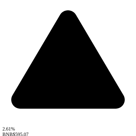
2.61%
BNB
$595.07