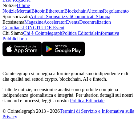
Notizie
Ultime
Notizie
Mercati
Bitcoin
Ethereum
Blockchain
Altcoins
Regolamento
Sponsorizzato
Articoli Sponsorizzati
Comunicati Stampa
Ecosistema
Magazine
Accelerator
Events
Decentralization
Guardians
LONGITUDE Event
Chi Siamo
Chi è Cointelegraph
Politica Editoriale
Informativa
Pubblicitaria
Cointelegraph si impegna a fornire giornalismo indipendente e di
alta qualità nei settori crypto, blockchain, AI e fintech.
Tutte le notizie, recensioni e analisi sono prodotte con piena
indipendenza giornalistica e integrità. Per ulteriori dettagli sui nostri
standard e processi, leggi la nostra
Politica Editoriale
.
© Cointelegraph 2013 - 2026
Termini di Servizio e Informativa sulla
Privacy