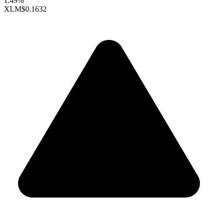
1.49%
XLM
$0.1632