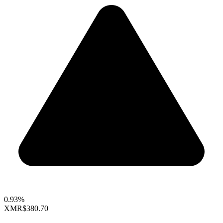
0.93%
XMR
$380.70