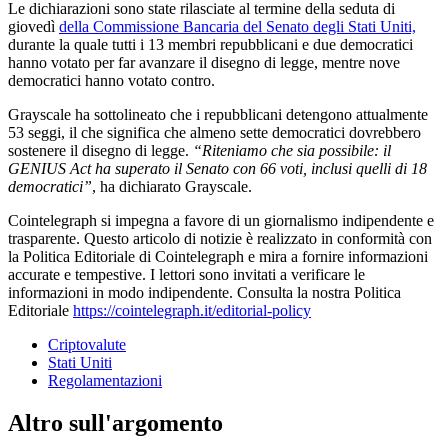
Le dichiarazioni sono state rilasciate al termine della seduta di
giovedì
della Commissione Bancaria del Senato degli Stati Uniti,
durante la quale tutti i 13 membri repubblicani e due democratici
hanno votato per far avanzare il disegno di legge, mentre nove
democratici hanno votato contro.
Grayscale ha sottolineato che i repubblicani detengono attualmente
53 seggi, il che significa che almeno sette democratici dovrebbero
sostenere il disegno di legge.
“Riteniamo che sia possibile: il
GENIUS Act ha superato il Senato con 66 voti, inclusi quelli di 18
democratici”
, ha dichiarato Grayscale.
Cointelegraph si impegna a favore di un giornalismo indipendente e
trasparente. Questo articolo di notizie è realizzato in conformità con
la Politica Editoriale di Cointelegraph e mira a fornire informazioni
accurate e tempestive. I lettori sono invitati a verificare le
informazioni in modo indipendente. Consulta la nostra Politica
Editoriale
https://cointelegraph.it/editorial-policy
Criptovalute
Stati Uniti
Regolamentazioni
Altro sull'argomento