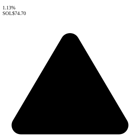
1.13%
SOL
$74.70