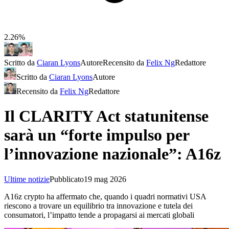
2.26%
Scritto da
Ciaran Lyons
Autore
Recensito da
Felix Ng
Redattore
Scritto da
Ciaran Lyons
Autore
Recensito da
Felix Ng
Redattore
Il CLARITY Act statunitense
sarà un “forte impulso per
l’innovazione nazionale”: A16z
Ultime notizie
Pubblicato
19 mag 2026
A16z crypto ha affermato che, quando i quadri normativi USA
riescono a trovare un equilibrio tra innovazione e tutela dei
consumatori, l’impatto tende a propagarsi ai mercati globali