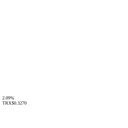
2.09%
TRX
$0.3270