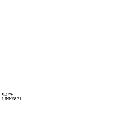
0.27%
LINK
$8.21