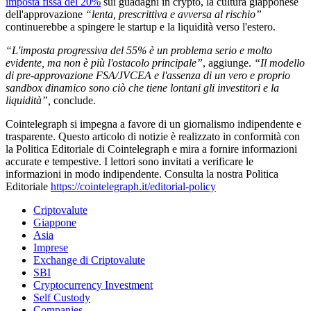
imposta fissa del 20%
sui guadagni in crypto, la cultura giapponese
dell'approvazione
“lenta, prescrittiva e avversa al rischio”
continuerebbe a spingere le startup e la liquidità verso l'estero.
“L'imposta progressiva del 55% è un problema serio e molto
evidente, ma non è più l'ostacolo principale”
, aggiunge.
“Il modello
di pre-approvazione FSA/JVCEA e l'assenza di un vero e proprio
sandbox dinamico sono ciò che tiene lontani gli investitori e la
liquidità”,
conclude.
Cointelegraph si impegna a favore di un giornalismo indipendente e
trasparente. Questo articolo di notizie è realizzato in conformità con
la Politica Editoriale di Cointelegraph e mira a fornire informazioni
accurate e tempestive. I lettori sono invitati a verificare le
informazioni in modo indipendente. Consulta la nostra Politica
Editoriale
https://cointelegraph.it/editorial-policy
Criptovalute
Giappone
Asia
Imprese
Exchange di Criptovalute
SBI
Cryptocurrency Investment
Self Custody
Companies