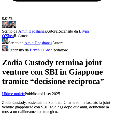
0.01%
Scritto da
Amin Haqshanas
Autore
Recensito da
Bryan
O'Shea
Redattore
Scritto da
Amin Haqshanas
Autore
Recensito da
Bryan O'Shea
Redattore
Zodia Custody termina joint
venture con SBI in Giappone
tramite “decisione reciproca”
Ultime notizie
Pubblicato
11 set 2025
Zodia Custody, sostenuta da Standard Chartered, ha lasciato la joint
venture giapponese con SBI Holdings dopo due anni, definendo la
mossa un riallineamento strategico.