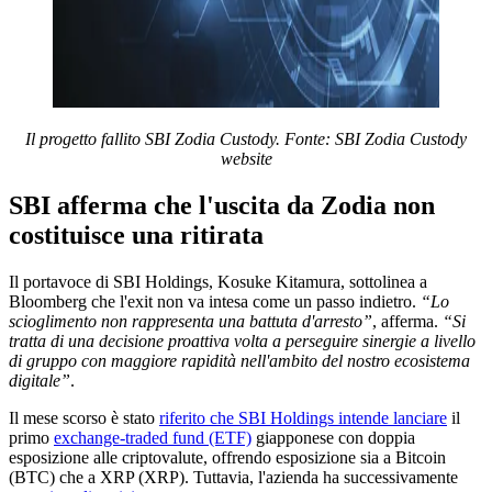
Il progetto fallito SBI Zodia Custody. Fonte: SBI Zodia Custody
website
SBI afferma che l'uscita da Zodia non
costituisce una ritirata
Il portavoce di SBI Holdings, Kosuke Kitamura, sottolinea a
Bloomberg che l'exit non va intesa come un passo indietro.
“Lo
scioglimento non rappresenta una battuta d'arresto”
, afferma.
“Si
tratta di una decisione proattiva volta a perseguire sinergie a livello
di gruppo con maggiore rapidità nell'ambito del nostro ecosistema
digitale”
.
Il mese scorso è stato
riferito che SBI Holdings intende lanciare
il
primo
exchange-traded fund (ETF)
giapponese con doppia
esposizione alle criptovalute, offrendo esposizione sia a Bitcoin
(BTC) che a XRP (XRP). Tuttavia, l'azienda ha successivamente