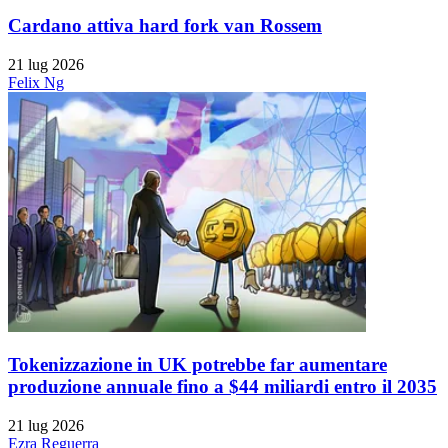
Cardano attiva hard fork van Rossem
21 lug 2026
Felix Ng
Tokenizzazione in UK potrebbe far aumentare
produzione annuale fino a $44 miliardi entro il 2035
21 lug 2026
Ezra Reguerra