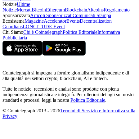
Notizie
Ultime
Notizie
Mercati
Bitcoin
Ethereum
Blockchain
Altcoins
Regolamento
Sponsorizzato
Articoli Sponsorizzati
Comunicati Stampa
Ecosistema
Magazine
Accelerator
Events
Decentralization
Guardians
LONGITUDE Event
Chi Siamo
Chi è Cointelegraph
Politica Editoriale
Informativa
Pubblicitaria
Cointelegraph si impegna a fornire giornalismo indipendente e di
alta qualità nei settori crypto, blockchain, AI e fintech.
Tutte le notizie, recensioni e analisi sono prodotte con piena
indipendenza giornalistica e integrità. Per ulteriori dettagli sui nostri
standard e processi, leggi la nostra
Politica Editoriale
.
© Cointelegraph 2013 - 2026
Termini di Servizio e Informativa sulla
Privacy