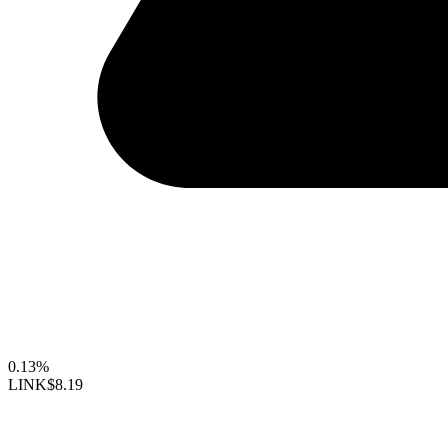
0.13%
LINK
$8.19