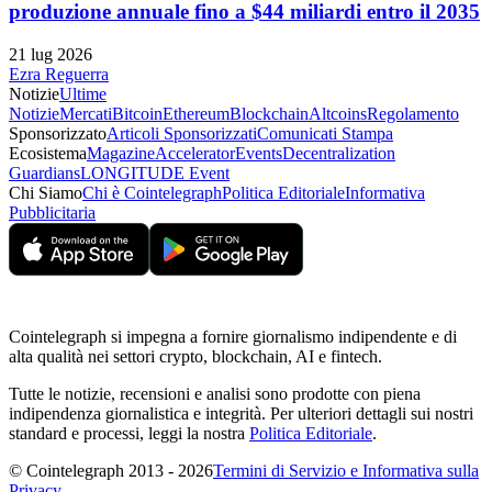
produzione annuale fino a $44 miliardi entro il 2035
21 lug 2026
Ezra Reguerra
Notizie
Ultime
Notizie
Mercati
Bitcoin
Ethereum
Blockchain
Altcoins
Regolamento
Sponsorizzato
Articoli Sponsorizzati
Comunicati Stampa
Ecosistema
Magazine
Accelerator
Events
Decentralization
Guardians
LONGITUDE Event
Chi Siamo
Chi è Cointelegraph
Politica Editoriale
Informativa
Pubblicitaria
Cointelegraph si impegna a fornire giornalismo indipendente e di
alta qualità nei settori crypto, blockchain, AI e fintech.
Tutte le notizie, recensioni e analisi sono prodotte con piena
indipendenza giornalistica e integrità. Per ulteriori dettagli sui nostri
standard e processi, leggi la nostra
Politica Editoriale
.
© Cointelegraph 2013 - 2026
Termini di Servizio e Informativa sulla
Privacy