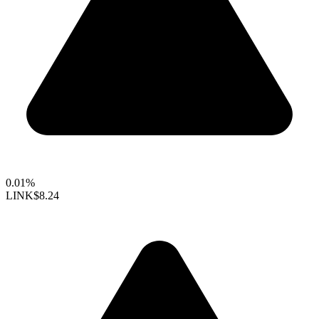
0.01%
LINK
$8.24