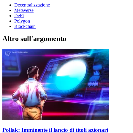
Decentralizzazione
Metaverse
DeFi
Polygon
Blockchain
Altro sull'argomento
Pollak: Imminente il lancio di titoli azionari