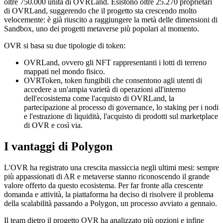
oltre 750.000 unità di OVRLand. Esistono oltre 25.270 proprietari
di OVRLand, suggerendo che il progetto sta crescendo molto
velocemente: è già riuscito a raggiungere la metà delle dimensioni di
Sandbox, uno dei progetti metaverse più popolari al momento.
OVR si basa su due tipologie di token:
OVRLand, ovvero gli NFT rappresentanti i lotti di terreno
mappati nel mondo fisico.
OVRToken, token fungibili che consentono agli utenti di
accedere a un'ampia varietà di operazioni all'interno
dell'ecosistema come l'acquisto di OVRLand, la
partecipazione al processo di governance, lo staking per i nodi
e l'estrazione di liquidità, l'acquisto di prodotti sul marketplace
di OVR e così via.
I vantaggi di Polygon
L'OVR ha registrato una crescita massiccia negli ultimi mesi: sempre
più appassionati di AR e metaverse stanno riconoscendo il grande
valore offerto da questo ecosistema. Per far fronte alla crescente
domanda e attività, la piattaforma ha deciso di risolvere il problema
della scalabilità passando a Polygon, un processo avviato a gennaio.
Il team dietro il progetto OVR ha analizzato più opzioni e infine