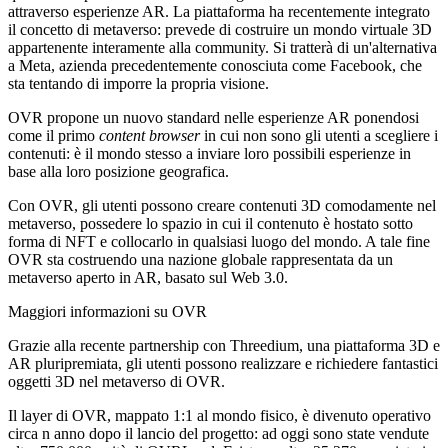
attraverso esperienze AR. La piattaforma ha recentemente integrato
il concetto di metaverso: prevede di costruire un mondo virtuale 3D
appartenente interamente alla community. Si tratterà di un'alternativa
a Meta, azienda precedentemente conosciuta come Facebook, che
sta tentando di imporre la propria visione.
OVR propone un nuovo standard nelle esperienze AR ponendosi
come il primo
content browser
in cui non sono gli utenti a scegliere i
contenuti: è il mondo stesso a inviare loro possibili esperienze in
base alla loro posizione geografica.
Con OVR, gli utenti possono creare contenuti 3D comodamente nel
metaverso, possedere lo spazio in cui il contenuto è hostato sotto
forma di NFT e collocarlo in qualsiasi luogo del mondo. A tale fine
OVR sta costruendo una nazione globale rappresentata da un
metaverso aperto in AR, basato sul Web 3.0.
Maggiori informazioni su OVR
Grazie alla recente partnership con Threedium, una piattaforma 3D e
AR pluripremiata, gli utenti possono realizzare e richiedere fantastici
oggetti 3D nel metaverso di OVR.
Il layer di OVR, mappato 1:1 al mondo fisico, è divenuto operativo
circa n anno dopo il lancio del progetto: ad oggi sono state vendute