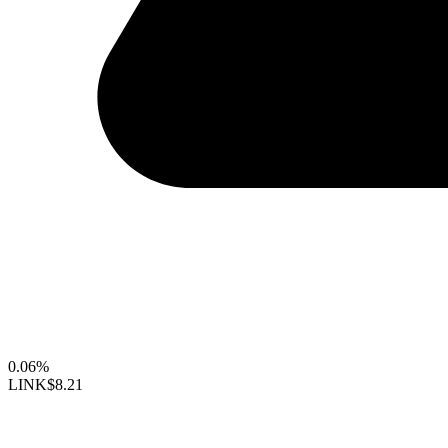
0.06%
LINK
$8.21