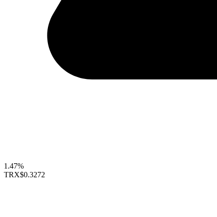
1.47%
TRX
$0.3272