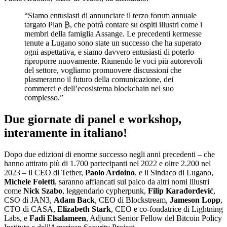
“Siamo entusiasti di annunciare il terzo forum annuale
targato Plan ₿, che potrà contare su ospiti illustri come i
membri della famiglia Assange. Le precedenti kermesse
tenute a Lugano sono state un successo che ha superato
ogni aspettativa, e siamo davvero entusiasti di poterlo
riproporre nuovamente. Riunendo le voci più autorevoli
del settore, vogliamo promuovere discussioni che
plasmeranno il futuro della comunicazione, dei
commerci e dell’ecosistema blockchain nel suo
complesso.”
Due giornate di panel e workshop,
interamente in italiano!
Dopo due edizioni di enorme successo negli anni precedenti – che
hanno attirato più di 1.700 partecipanti nel 2022 e oltre 2.200 nel
2023 – il CEO di Tether,
Paolo Ardoino
, e il Sindaco di Lugano,
Michele Foletti
, saranno affiancati sul palco da altri nomi illustri
come
Nick Szabo
, leggendario cypherpunk,
Filip Karađorđević
,
CSO di JAN3,
Adam Back
, CEO di Blockstream,
Jameson Lopp
,
CTO di CASA,
Elizabeth Stark
, CEO e co-fondatrice di Lightning
Labs, e
Fadi Elsalameen
, Adjunct Senior Fellow del Bitcoin Policy