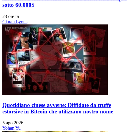
sotto 60.000$
23 ore fa
Ciaran Lyons
Quotidiano cinese avverte: Diffidate da truffe
estorsive in Bitcoin che utilizzano nostro nome
5 ago 2026
Yohan Yu