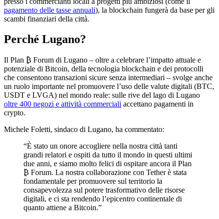
presso i commercianti locali a progetti più ambiziosi (come il
pagamento delle tasse annuali
), la blockchain fungerà da base per gli
scambi finanziari della città.
Perché Lugano?
Il Plan ₿ Forum di Lugano – oltre a celebrare l’impatto attuale e
potenziale di Bitcoin, della tecnologia blockchain e dei protocolli
che consentono transazioni sicure senza intermediari – svolge anche
un ruolo importante nel promuovere l’uso delle valute digitali (BTC,
USDT e LVGA) nel mondo reale: sulle rive del lago di Lugano
oltre 400 negozi e attività commerciali
accettano pagamenti in
crypto.
Michele Foletti, sindaco di Lugano, ha commentato:
“È stato un onore accogliere nella nostra città tanti
grandi relatori e ospiti da tutto il mondo in questi ultimi
due anni, e siamo molto felici di ospitare ancora il Plan
₿ Forum. La nostra collaborazione con Tether è stata
fondamentale per promuovere sul territorio la
consapevolezza sul potere trasformativo delle risorse
digitali, e ci sta rendendo l’epicentro continentale di
quanto attiene a Bitcoin.”