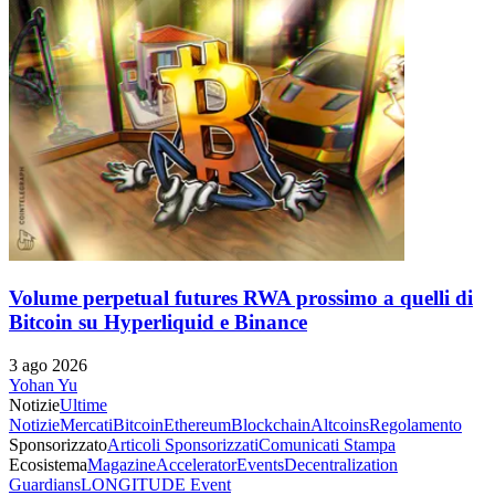
Volume perpetual futures RWA prossimo a quelli di
Bitcoin su Hyperliquid e Binance
3 ago 2026
Yohan Yu
Notizie
Ultime
Notizie
Mercati
Bitcoin
Ethereum
Blockchain
Altcoins
Regolamento
Sponsorizzato
Articoli Sponsorizzati
Comunicati Stampa
Ecosistema
Magazine
Accelerator
Events
Decentralization
Guardians
LONGITUDE Event