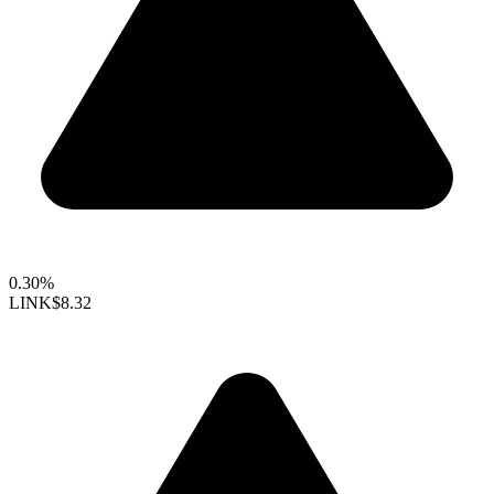
0.30%
LINK
$8.32