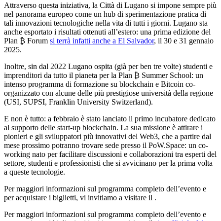
Attraverso questa iniziativa, la Città di Lugano si impone sempre più
nel panorama europeo come un hub di sperimentazione pratica di
tali innovazioni tecnologiche nella vita di tutti i giorni. Lugano sta
anche esportato i risultati ottenuti all’estero: una prima edizione del
Plan ₿ Forum
si terrà infatti anche a El Salvador
, il 30 e 31 gennaio
2025.
Inoltre, sin dal 2022 Lugano ospita (già per ben tre volte) studenti e
imprenditori da tutto il pianeta per la Plan ₿ Summer School: un
intenso programma di formazione su blockchain e Bitcoin co-
organizzato con alcune delle più prestigiose università della regione
(USI, SUPSI, Franklin University Switzerland).
E non è tutto: a febbraio è stato lanciato il primo incubatore dedicato
al supporto delle start-up blockchain. La sua missione è attirare i
pionieri e gli sviluppatori più innovativi del Web3, che a partire dal
mese prossimo potranno trovare sede presso il PoW.Space: un co-
working nato per facilitare discussioni e collaborazioni tra esperti del
settore, studenti e professionisti che si avvicinano per la prima volta
a queste tecnologie.
Per maggiori informazioni sul programma completo dell’evento e
per acquistare i biglietti, vi invitiamo a visitare il .
Per maggiori informazioni sul programma completo dell’evento e