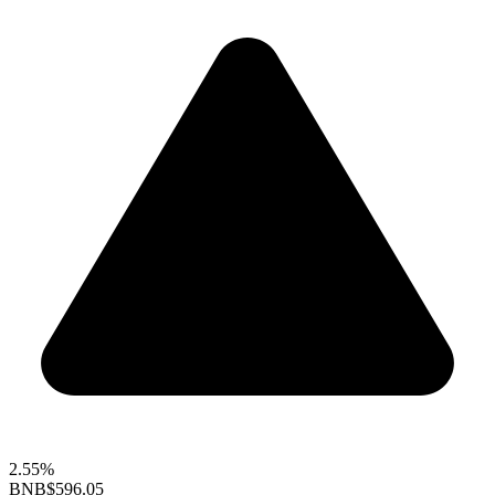
2.55%
BNB
$596.05