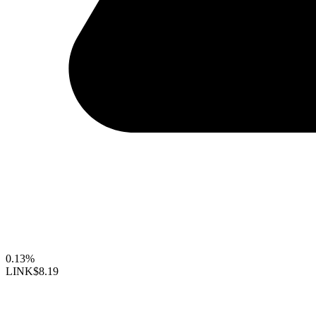
0.13%
LINK
$8.19