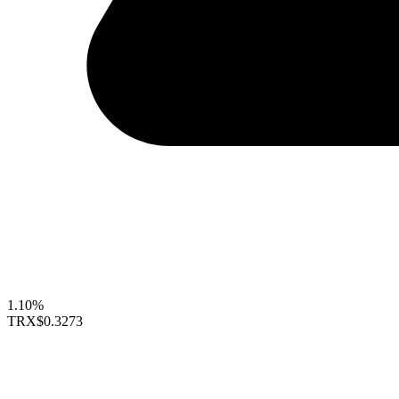
1.10%
TRX
$0.3273