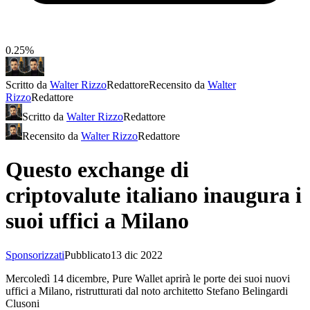
0.25%
Scritto da
Walter Rizzo
Redattore
Recensito da
Walter
Rizzo
Redattore
Scritto da
Walter Rizzo
Redattore
Recensito da
Walter Rizzo
Redattore
Questo exchange di
criptovalute italiano inaugura i
suoi uffici a Milano
Sponsorizzati
Pubblicato
13 dic 2022
Mercoledì 14 dicembre, Pure Wallet aprirà le porte dei suoi nuovi
uffici a Milano, ristrutturati dal noto architetto Stefano Belingardi
Clusoni