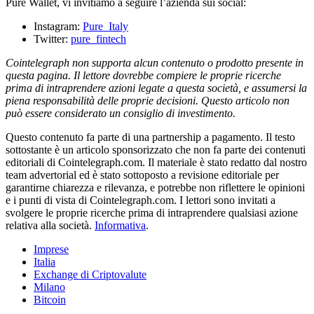
Pure Wallet, vi invitiamo a seguire l’azienda sui social:
Instagram:
Pure_Italy
Twitter:
pure_fintech
Cointelegraph non supporta alcun contenuto o prodotto presente in
questa pagina. Il lettore dovrebbe compiere le proprie ricerche
prima di intraprendere azioni legate a questa società, e assumersi la
piena responsabilità delle proprie decisioni. Questo articolo non
può essere considerato un consiglio di investimento.
Questo contenuto fa parte di una partnership a pagamento. Il testo
sottostante è un articolo sponsorizzato che non fa parte dei contenuti
editoriali di Cointelegraph.com. Il materiale è stato redatto dal nostro
team advertorial ed è stato sottoposto a revisione editoriale per
garantirne chiarezza e rilevanza, e potrebbe non riflettere le opinioni
e i punti di vista di Cointelegraph.com. I lettori sono invitati a
svolgere le proprie ricerche prima di intraprendere qualsiasi azione
relativa alla società.
Informativa
.
Imprese
Italia
Exchange di Criptovalute
Milano
Bitcoin