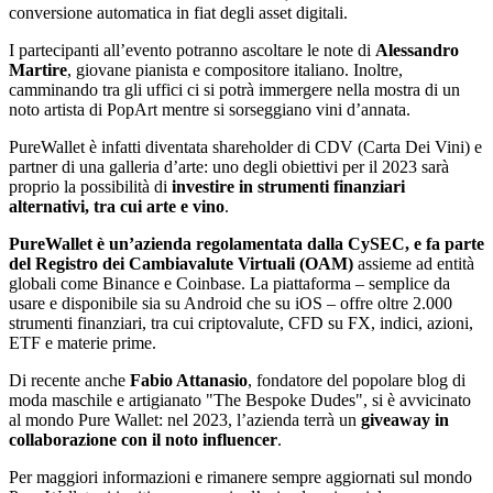
conversione automatica in fiat degli asset digitali.
I partecipanti all’evento potranno ascoltare le note di
Alessandro
Martire
, giovane pianista e compositore italiano. Inoltre,
camminando tra gli uffici ci si potrà immergere nella mostra di un
noto artista di PopArt mentre si sorseggiano vini d’annata.
PureWallet è infatti diventata shareholder di CDV (Carta Dei Vini) e
partner di una galleria d’arte: uno degli obiettivi per il 2023 sarà
proprio la possibilità di
investire in strumenti finanziari
alternativi, tra cui arte e vino
.
PureWallet è un’azienda regolamentata dalla CySEC, e fa parte
del Registro dei Cambiavalute Virtuali (OAM)
assieme ad entità
globali come Binance e Coinbase. La piattaforma – semplice da
usare e disponibile sia su Android che su iOS – offre oltre 2.000
strumenti finanziari, tra cui criptovalute, CFD su FX, indici, azioni,
ETF e materie prime.
Di recente anche
Fabio Attanasio
, fondatore del popolare blog di
moda maschile e artigianato "The Bespoke Dudes", si è avvicinato
al mondo Pure Wallet: nel 2023, l’azienda terrà un
giveaway in
collaborazione con il noto influencer
.
Per maggiori informazioni e rimanere sempre aggiornati sul mondo