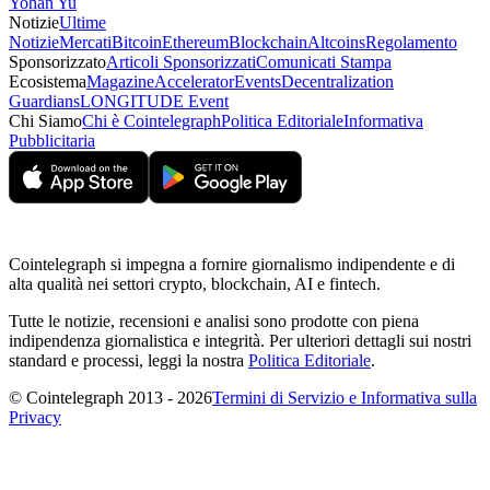
Yohan Yu
Notizie
Ultime
Notizie
Mercati
Bitcoin
Ethereum
Blockchain
Altcoins
Regolamento
Sponsorizzato
Articoli Sponsorizzati
Comunicati Stampa
Ecosistema
Magazine
Accelerator
Events
Decentralization
Guardians
LONGITUDE Event
Chi Siamo
Chi è Cointelegraph
Politica Editoriale
Informativa
Pubblicitaria
Cointelegraph si impegna a fornire giornalismo indipendente e di
alta qualità nei settori crypto, blockchain, AI e fintech.
Tutte le notizie, recensioni e analisi sono prodotte con piena
indipendenza giornalistica e integrità. Per ulteriori dettagli sui nostri
standard e processi, leggi la nostra
Politica Editoriale
.
© Cointelegraph 2013 - 2026
Termini di Servizio e Informativa sulla
Privacy