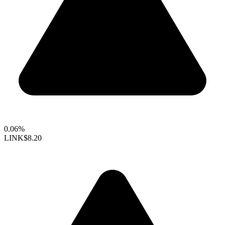
0.06%
LINK
$8.20