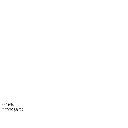
0.16%
LINK
$8.22