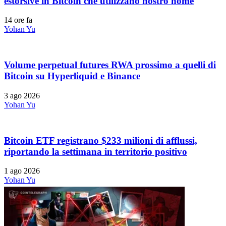
estorsive in Bitcoin che utilizzano nostro nome
14 ore fa
Yohan Yu
Volume perpetual futures RWA prossimo a quelli di
Bitcoin su Hyperliquid e Binance
3 ago 2026
Yohan Yu
Bitcoin ETF registrano $233 milioni di afflussi,
riportando la settimana in territorio positivo
1 ago 2026
Yohan Yu