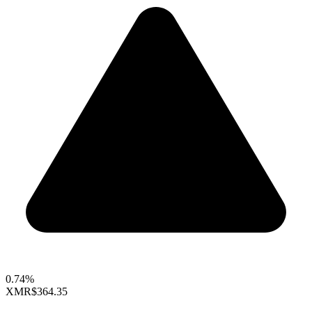
0.74%
XMR
$364.35