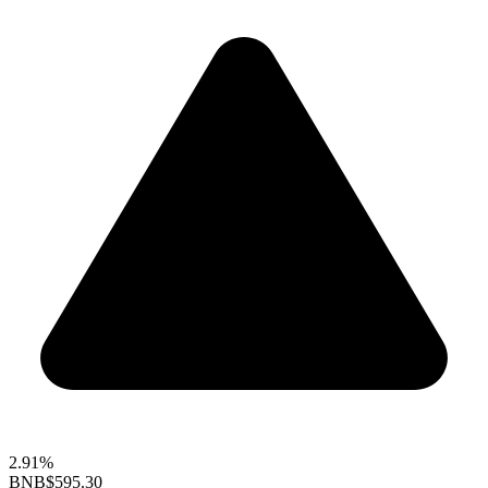
2.91%
BNB
$595.30