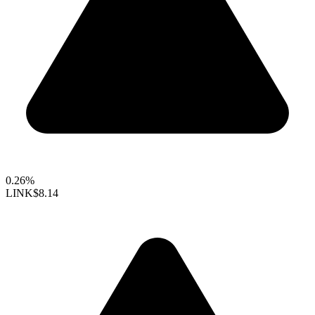
0.26%
LINK
$8.14