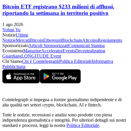
Bitcoin ETF registrano $233 milioni di afflussi,
riportando la settimana in territorio positivo
1 ago 2026
Yohan Yu
Notizie
Ultime
Notizie
Mercati
Bitcoin
Ethereum
Blockchain
Altcoins
Regolamento
Sponsorizzato
Articoli Sponsorizzati
Comunicati Stampa
Ecosistema
Magazine
Accelerator
Events
Decentralization
Guardians
LONGITUDE Event
Chi Siamo
Chi è Cointelegraph
Politica Editoriale
Informativa
Pubblicitaria
Cointelegraph si impegna a fornire giornalismo indipendente e di
alta qualità nei settori crypto, blockchain, AI e fintech.
Tutte le notizie, recensioni e analisi sono prodotte con piena
indipendenza giornalistica e integrità. Per ulteriori dettagli sui nostri
standard e processi, leggi la nostra
Politica Editoriale
.