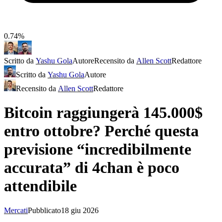
0.74%
Scritto da
Yashu Gola
Autore
Recensito da
Allen Scott
Redattore
Scritto da
Yashu Gola
Autore
Recensito da
Allen Scott
Redattore
Bitcoin raggiungerà 145.000$
entro ottobre? Perché questa
previsione “incredibilmente
accurata” di 4chan è poco
attendibile
Mercati
Pubblicato
18 giu 2026