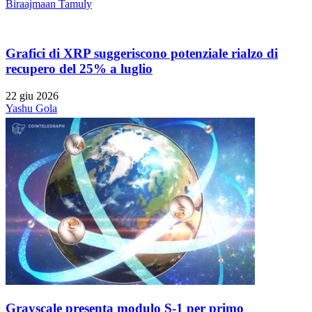
Biraajmaan Tamuly
Grafici di XRP suggeriscono potenziale rialzo di
recupero del 25% a luglio
22 giu 2026
Yashu Gola
Grayscale presenta modulo S-1 per primo