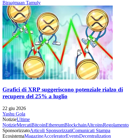
Biraajmaan Tamuly
Grafici di XRP suggeriscono potenziale rialzo di
recupero del 25% a luglio
22 giu 2026
Yashu Gola
Notizie
Ultime
Notizie
Mercati
Bitcoin
Ethereum
Blockchain
Altcoins
Regolamento
Sponsorizzato
Articoli Sponsorizzati
Comunicati Stampa
Ecosistema
Magazine
Accelerator
Events
Decentralization