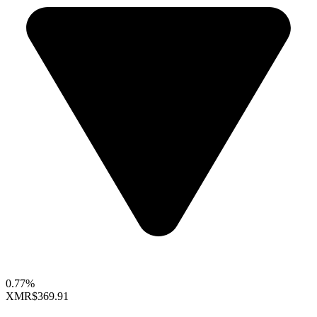
0.77%
XMR
$369.91