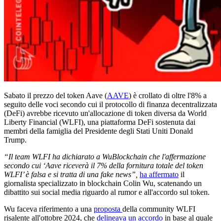
Sabato il prezzo del token Aave (
AAVE
) è crollato di oltre l'8% a
seguito delle voci secondo cui il protocollo di finanza decentralizzata
(DeFi) avrebbe ricevuto un'allocazione di token diversa da World
Liberty Financial (WLFI), una piattaforma DeFi sostenuta dai
membri della famiglia del Presidente degli Stati Uniti Donald
Trump.
“Il team WLFI ha dichiarato a WuBlockchain che l'affermazione
secondo cui ‘Aave riceverà il 7% della fornitura totale del token
WLFI’ è falsa e si tratta di una fake news”,
ha affermato
il
giornalista specializzato in blockchain Colin Wu, scatenando un
dibattito sui social media riguardo al rumor e all'accordo sul token.
Wu faceva riferimento a una
proposta
della community WLFI
risalente all'ottobre 2024, che
delineava un accordo
in base al quale