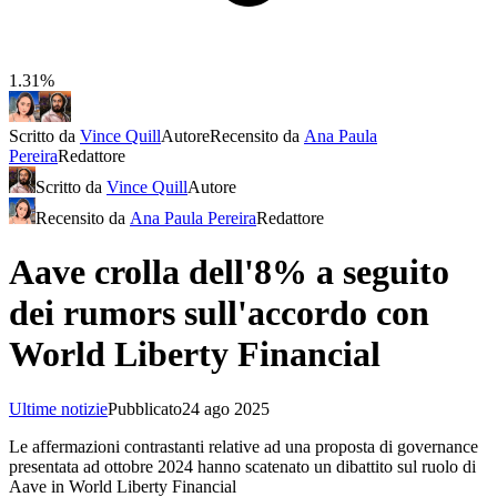
1.31%
Scritto da
Vince Quill
Autore
Recensito da
Ana Paula
Pereira
Redattore
Scritto da
Vince Quill
Autore
Recensito da
Ana Paula Pereira
Redattore
Aave crolla dell'8% a seguito
dei rumors sull'accordo con
World Liberty Financial
Ultime notizie
Pubblicato
24 ago 2025
Le affermazioni contrastanti relative ad una proposta di governance
presentata ad ottobre 2024 hanno scatenato un dibattito sul ruolo di
Aave in World Liberty Financial