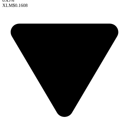
0.45%
XLM
$0.1608