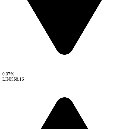
0.07%
LINK
$8.16