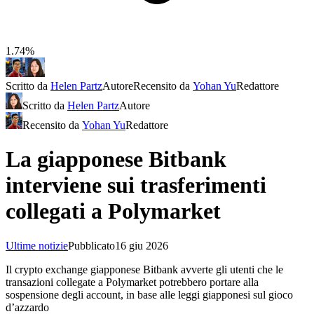
1.74%
Scritto da
Helen Partz
Autore
Recensito da
Yohan Yu
Redattore
Scritto da
Helen Partz
Autore
Recensito da
Yohan Yu
Redattore
La giapponese Bitbank
interviene sui trasferimenti
collegati a Polymarket
Ultime notizie
Pubblicato
16 giu 2026
Il crypto exchange giapponese Bitbank avverte gli utenti che le
transazioni collegate a Polymarket potrebbero portare alla
sospensione degli account, in base alle leggi giapponesi sul gioco
d’azzardo