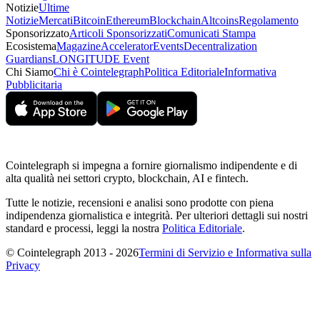
Notizie
Ultime
Notizie
Mercati
Bitcoin
Ethereum
Blockchain
Altcoins
Regolamento
Sponsorizzato
Articoli Sponsorizzati
Comunicati Stampa
Ecosistema
Magazine
Accelerator
Events
Decentralization
Guardians
LONGITUDE Event
Chi Siamo
Chi è Cointelegraph
Politica Editoriale
Informativa
Pubblicitaria
Cointelegraph si impegna a fornire giornalismo indipendente e di
alta qualità nei settori crypto, blockchain, AI e fintech.
Tutte le notizie, recensioni e analisi sono prodotte con piena
indipendenza giornalistica e integrità. Per ulteriori dettagli sui nostri
standard e processi, leggi la nostra
Politica Editoriale
.
© Cointelegraph 2013 - 2026
Termini di Servizio e Informativa sulla
Privacy