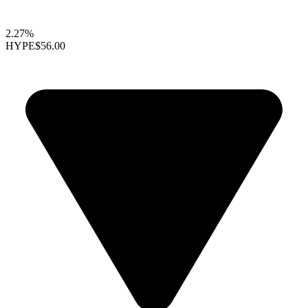
2.27%
HYPE
$56.00