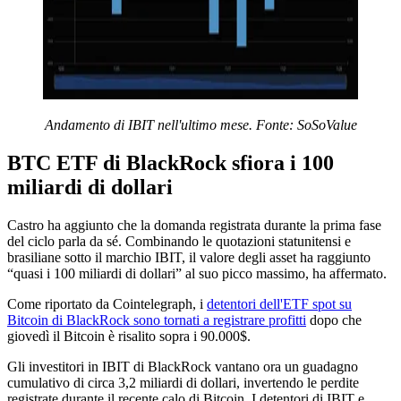
Andamento di IBIT nell'ultimo mese. Fonte:
SoSoValue
BTC ETF di BlackRock sfiora i 100
miliardi di dollari
Castro ha aggiunto che la domanda registrata durante la prima fase
del ciclo parla da sé. Combinando le quotazioni statunitensi e
brasiliane sotto il marchio IBIT, il valore degli asset ha raggiunto
“quasi i 100 miliardi di dollari” al suo picco massimo, ha affermato.
Come riportato da Cointelegraph, i
detentori dell'ETF spot su
Bitcoin di BlackRock sono tornati a registrare profitti
dopo che
giovedì il Bitcoin è risalito sopra i 90.000$.
Gli investitori in IBIT di BlackRock vantano ora un guadagno
cumulativo di circa 3,2 miliardi di dollari, invertendo le perdite
registrate durante il recente calo di Bitcoin. I detentori di IBIT e