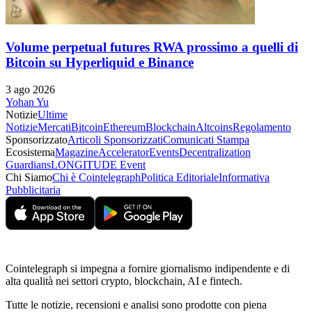
Volume perpetual futures RWA prossimo a quelli di
Bitcoin su Hyperliquid e Binance
3 ago 2026
Yohan Yu
Notizie
Ultime
Notizie
Mercati
Bitcoin
Ethereum
Blockchain
Altcoins
Regolamento
Sponsorizzato
Articoli Sponsorizzati
Comunicati Stampa
Ecosistema
Magazine
Accelerator
Events
Decentralization
Guardians
LONGITUDE Event
Chi Siamo
Chi è Cointelegraph
Politica Editoriale
Informativa
Pubblicitaria
Cointelegraph si impegna a fornire giornalismo indipendente e di
alta qualità nei settori crypto, blockchain, AI e fintech.
Tutte le notizie, recensioni e analisi sono prodotte con piena