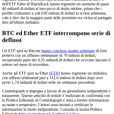
dell'ETF Ether di BlackRock hanno registrato un aumento di quasi
40 miliardi di dollari al loro picco di inizio ottobre, prima che i
profitti crollassero a soli 630 milioni di dollari la scorsa settimana,
vale a dire che la maggior parte delle posizioni era vicina al pareggio
fino all'ultimo rimbalzo.
BTC ed Ether ETF interrompono serie di
deflussi
Gli ETF spot su Bitcoin
hanno concluso quattro settimane
di forti
prelievi con un afflusso settimanale di 70 milioni di dollari,
recuperando parte dei 4,35 miliardi di dollari che avevano lasciato il
settore nel mese di novembre.
Anche gli ETF spot su Ether (
ETH
) hanno registrato un rimbalzo,
con afflussi settimanali pari a 312,6 milioni di dollari dopo aver
perso 1,74 miliardi di dollari nelle tre settimane precedenti.
Cointelegraph si impegna a favore di un giornalismo indipendente e
trasparente. Questo articolo di notizie è realizzato in conformità con
la Politica Editoriale di Cointelegraph e mira a fornire informazioni
accurate e tempestive. I lettori sono invitati a verificare le
informazioni in modo indipendente. Consulta la nostra Politica
Editoriale
https://cointelegraph.it/editorial-policy