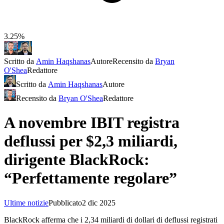
3.25%
Scritto da
Amin Haqshanas
Autore
Recensito da
Bryan
O'Shea
Redattore
Scritto da
Amin Haqshanas
Autore
Recensito da
Bryan O'Shea
Redattore
A novembre IBIT registra
deflussi per $2,3 miliardi,
dirigente BlackRock:
“Perfettamente regolare”
Ultime notizie
Pubblicato
2 dic 2025
BlackRock afferma che i 2,34 miliardi di dollari di deflussi registrati