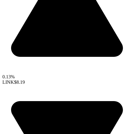
0.13%
LINK
$8.19